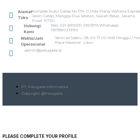
Komplek Ruko Gatep No.17N-O (Ada Plang Wahana Express
Alamat
Jalan Gatep, Mangga Dua Selatan, Sawah Besar, Jakarta
Toko
Pusat 10730
Telp: 021-6599331, 6393576 Whatsapp :
Hubungi
087880233199
Kami
Senin sd Sabtu, 08.00-17.00 WIB Minggu / Har
Waktu/Jam
Raya Nasional : Libur
Operasional
admin@palugada.id
PT. Palugada Informatika
Copyright @Palugada
PLEASE COMPLETE YOUR PROFILE