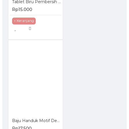
Tablet Biru Pembersih Kloset Sabun Pembersih Toilet 1 Pack isi 10 Pcs
Rp15.000
+ Keranjang
Baju Handuk Motif Dewasa - Wearable Bath Towel
Rp17.500