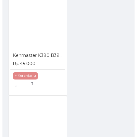
Kenmaster K380 B380 Tool Box Kotak Perkakas
Rp45.000
+ Keranjang