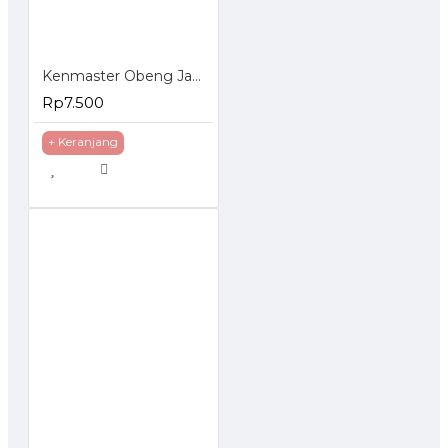
Kenmaster Obeng Jam Set 6 Pcs
Rp7.500
+ Keranjang