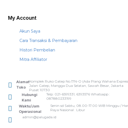
My Account
Akun Saya
Cara Transaksi & Pembayaran
Histori Pembelian
Mitra Affiliator
Komplek Ruko Gatep No.17N-O (Ada Plang Wahana Express
Alamat
Jalan Gatep, Mangga Dua Selatan, Sawah Besar, Jakarta
Toko
Pusat 10730
Telp: 021-6599331, 6393576 Whatsapp :
Hubungi
087880233199
Kami
Senin sd Sabtu, 08.00-17.00 WIB Minggu / Har
Waktu/Jam
Raya Nasional : Libur
Operasional
admin@palugada.id