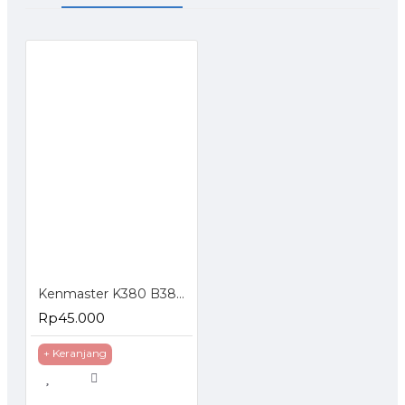
Kenmaster K380 B380 Tool Box Kotak Perkakas
Rp45.000
+ Keranjang