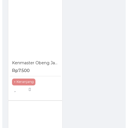
Kenmaster Obeng Jam Set 6 Pcs
Rp7.500
+ Keranjang