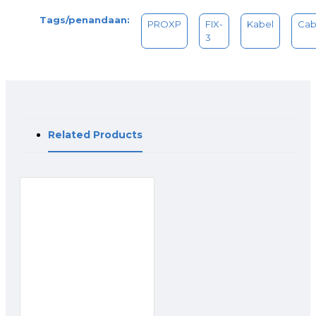
Tags/penandaan:
PROXP
FIX-
Kabel
Cab
3
Related Products