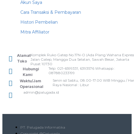
Akun Saya
Cara Transaksi & Pembayaran
Histori Pembelian
Mitra Affiliator
Komplek Ruko Gatep No.17N-O (Ada Plang Wahana Express
Alamat
Jalan Gatep, Mangga Dua Selatan, Sawah Besar, Jakarta
Toko
Pusat 10730
Telp: 021-6599331, 6393576 Whatsapp :
Hubungi
087880233199
Kami
Senin sd Sabtu, 08.00-17.00 WIB Minggu / Har
Waktu/Jam
Raya Nasional : Libur
Operasional
admin@palugada.id
PT. Palugada Informatika
Copyright @Palugada