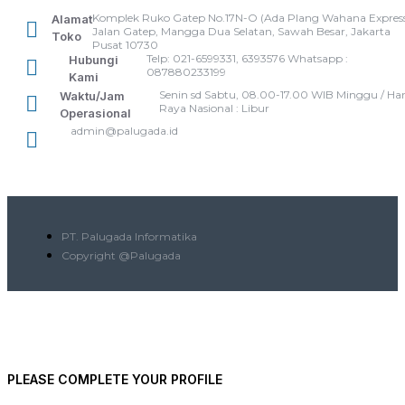
Komplek Ruko Gatep No.17N-O (Ada Plang Wahana Express
Alamat
Jalan Gatep, Mangga Dua Selatan, Sawah Besar, Jakarta
Toko
Pusat 10730
Telp: 021-6599331, 6393576 Whatsapp :
Hubungi
087880233199
Kami
Senin sd Sabtu, 08.00-17.00 WIB Minggu / Har
Waktu/Jam
Raya Nasional : Libur
Operasional
admin@palugada.id
PT. Palugada Informatika
Copyright @Palugada
PLEASE COMPLETE YOUR PROFILE