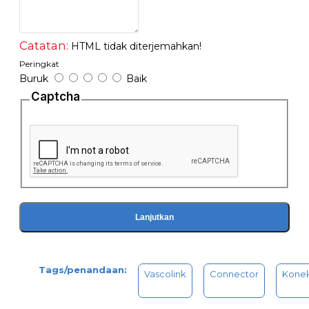
Catatan:
HTML tidak diterjemahkan!
Peringkat
Buruk
Baik
Captcha
Lanjutkan
Tags/penandaan:
Vascolink
Connector
Konek