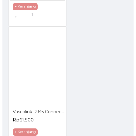
+ Keranjang
Vascolink RJ45 Connector FTP Cat 6 EZ Gold Plated 50pcs
Rp61.500
+ Keranjang