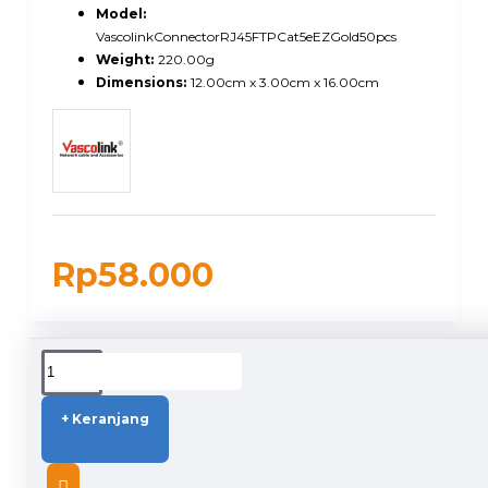
Model:
VascolinkConnectorRJ45FTPCat5eEZGold50pcs
Weight:
220.00g
Dimensions:
12.00cm x 3.00cm x 16.00cm
Rp58.000
DUKUNGAN PENGIRIMAN
+ Keranjang