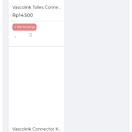
Vascolink Tolles Connector RJ45 Cat 6 Konektor UTP Tanpa Crimping
Rp14.500
+ Keranjang
Vascolink Connector Konektor RJ45 Cat 5e Gold Plated 50Pcs