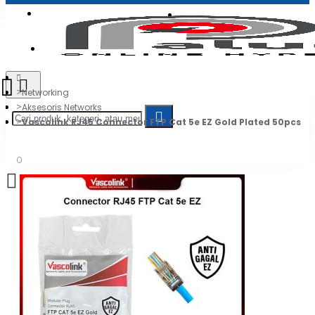
Login
Jadi Penjual
Register
Networking
Aksesoris Networks
Vascolink RJ45 Connector FTP Cat 5e EZ Gold Plated 50pcs
0
Daftar belanja Anda kosong!