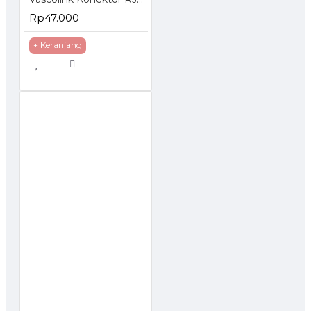
Rp47.000
+ Keranjang
TOCK