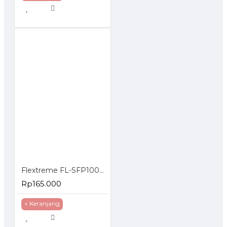
Flextreme FL-SFP1000SM-40 SFP Module 1000BaseLX Single Mode 40 Km
Rp165.000
+ Keranjang