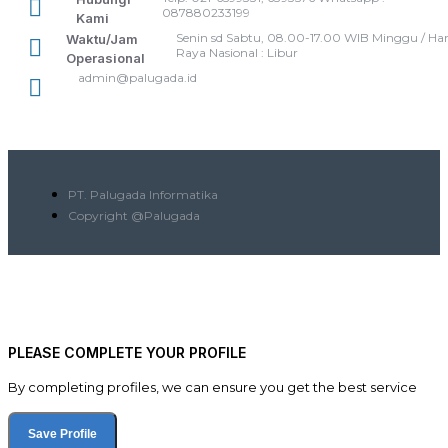
087880233199
Kami
Senin sd Sabtu, 08.00-17.00 WIB Minggu / Har
Waktu/Jam
Raya Nasional : Libur
Operasional
admin@palugada.id
PT. Palugada Informatika
Copyright @Palugada
PLEASE COMPLETE YOUR PROFILE
By completing profiles, we can ensure you get the best service
Save Profile