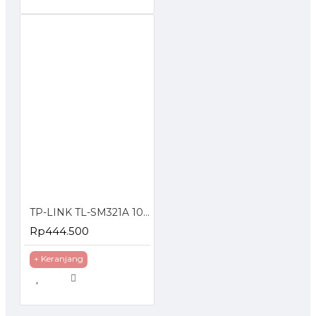
TP-LINK TL-SM321A 1000Base-BX WDM Bi-Directional SFP Module
Rp444.500
+ Keranjang