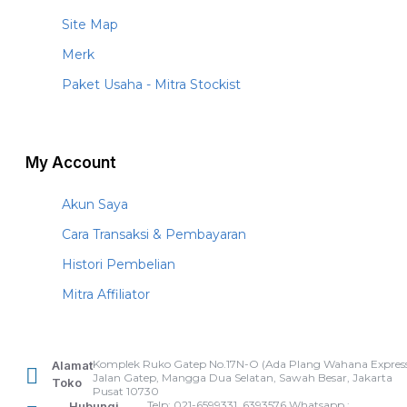
Site Map
Merk
Paket Usaha - Mitra Stockist
My Account
Akun Saya
Cara Transaksi & Pembayaran
Histori Pembelian
Mitra Affiliator
Komplek Ruko Gatep No.17N-O (Ada Plang Wahana Express
Alamat
Jalan Gatep, Mangga Dua Selatan, Sawah Besar, Jakarta
Toko
Pusat 10730
Telp: 021-6599331, 6393576 Whatsapp :
Hubungi