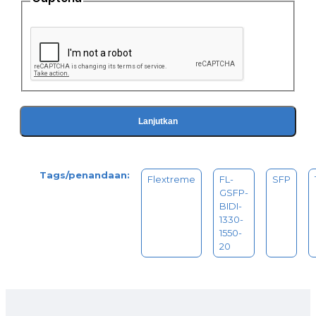
Lanjutkan
Tags/penandaan:
Flextreme
FL-
SFP
GSFP-
BIDI-
1330-
1550-
20