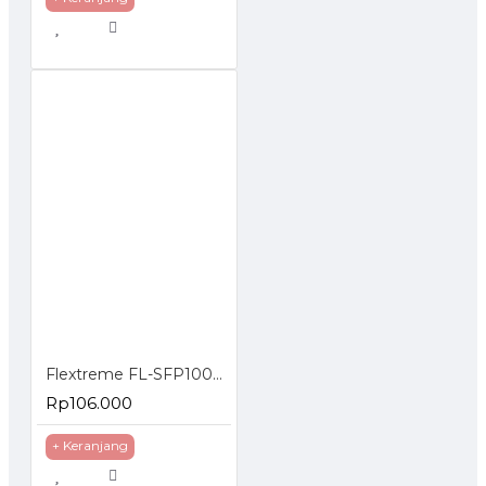
Flextreme FL-SFP1000SM SFP Module 1000BaseLX Single Mode
Rp106.000
+ Keranjang