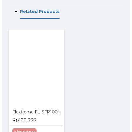
Related Products
Flextreme FL-SFP1000MM SFP Module 1000BaseSX Multimode
Rp100.000
+ Keranjang