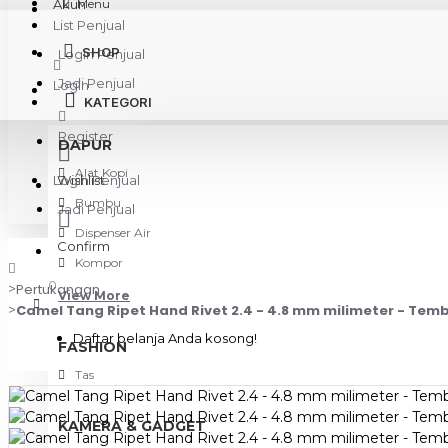
Akun
Menu
List Penjual
SHOP
Login Penjual
Jadi Penjual
Login
KATEGORI
Register
DAPUR
Alat Kopi
Login Penjual
Wishlist
Bumbu
Jadi Penjual
Dispenser Air
Confirm
Kompor
0
Pertukangan
View More
Camel Tang Ripet Hand Rivet 2.4 - 4.8 mm milimeter - Te
Daftar belanja Anda kosong!
FASHION
Tas
KAMERA & GADGET