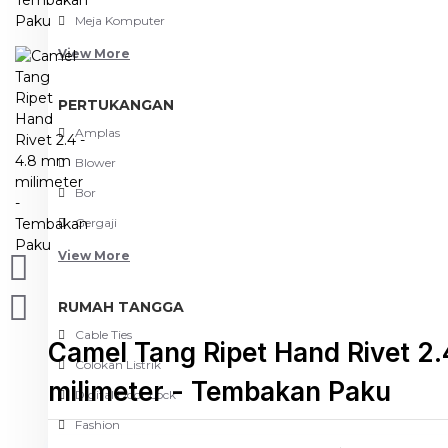
Meja Komputer
View More
PERTUKANGAN
Amplas
Blower
Bor
Gergaji
View More
RUMAH TANGGA
Cable Ties
Camel Tang Ripet Hand Rivet 2.
Colokan Listrik
milimeter - Tembakan Paku
Digital Door Lock
Fashion