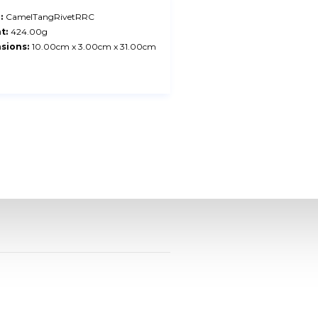
:
CamelTangRivetRRC
t:
424.00g
sions:
10.00cm x 3.00cm x 31.00cm