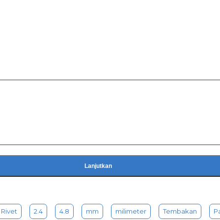
Lanjutkan
Rivet
2.4
4.8
mm
milimeter
Tembakan
P