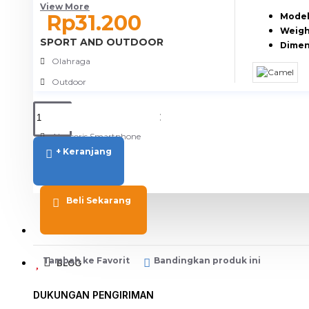
View More
Rp31.200
Model
Weigh
SPORT AND OUTDOOR
Dimen
Olahraga
Outdoor
TABLET SMARTPHONE
Aksesoris Smartphone
+ Keranjang
Beli Sekarang
PROMO
Tambah ke Favorit
Bandingkan produk ini
BLOG
DUKUNGAN PENGIRIMAN