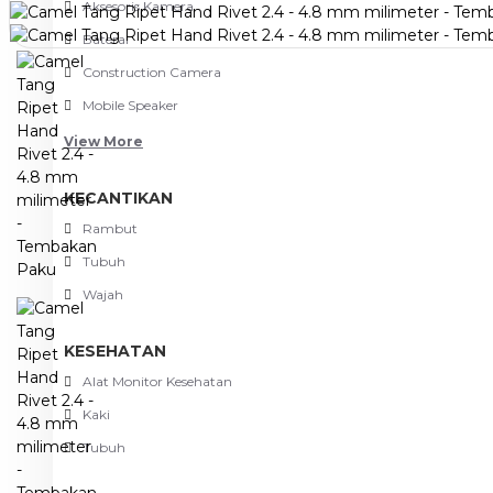
Aksesoris Kamera
Baterai
Construction Camera
Mobile Speaker
View More
KECANTIKAN
Rambut
Tubuh
Wajah
KESEHATAN
Alat Monitor Kesehatan
Kaki
Tubuh