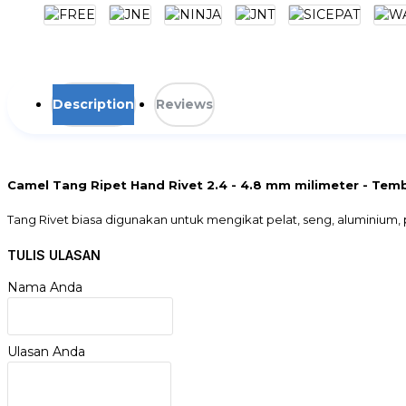
Description
Reviews
Camel Tang Ripet Hand Rivet 2.4 - 4.8 mm milimeter - Te
Tang Rivet biasa digunakan untuk mengikat pelat, seng, aluminium,
digunakan untuk segala keperluan dirumah ataupun pekerjaan.
TULIS ULASAN
Spesifikasi:
Nama Anda
- Merk Camel
- Ukuran Paku Rivet yang didukung 2.4mm/3.2mm/4.0mm/4.8mm
- Panjang 240mm
- Grip Karet
Ulasan Anda
- Kualitas Sangat Baik ( Kokoh & Presisi )