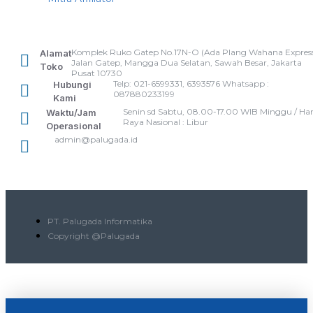
Komplek Ruko Gatep No.17N-O (Ada Plang Wahana Express
Alamat
Jalan Gatep, Mangga Dua Selatan, Sawah Besar, Jakarta
Toko
Pusat 10730
Telp: 021-6599331, 6393576 Whatsapp :
Hubungi
087880233199
Kami
Senin sd Sabtu, 08.00-17.00 WIB Minggu / Har
Waktu/Jam
Raya Nasional : Libur
Operasional
admin@palugada.id
PT. Palugada Informatika
Copyright @Palugada