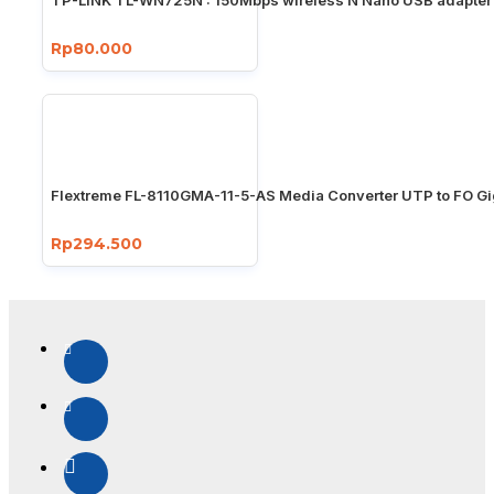
TP-LINK TL-WN725N : 150Mbps wireless N Nano USB adapter
Rp80.000
Flextreme FL-8110GMA-11-5-AS Media Converter UTP to FO Gi
Rp294.500