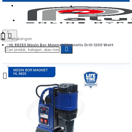
Login
Jadi Penjual
Register
Pertukangan
HL 8825S Mesin Bor Magnet Magnetic Drill 1200 Watt
0
Daftar belanja Anda kosong!