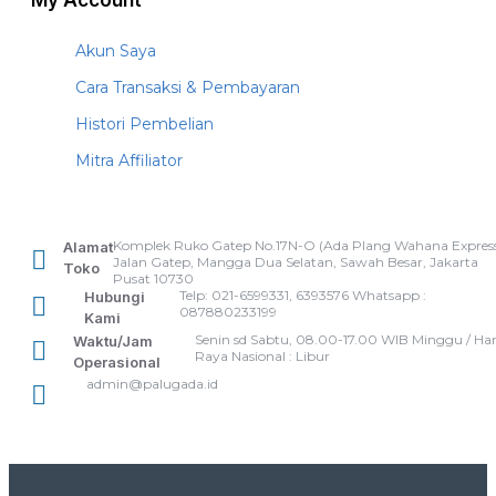
My Account
Akun Saya
Cara Transaksi & Pembayaran
Histori Pembelian
Mitra Affiliator
Komplek Ruko Gatep No.17N-O (Ada Plang Wahana Express
Alamat
Jalan Gatep, Mangga Dua Selatan, Sawah Besar, Jakarta
Toko
Pusat 10730
Telp: 021-6599331, 6393576 Whatsapp :
Hubungi
087880233199
Kami
Senin sd Sabtu, 08.00-17.00 WIB Minggu / Har
Waktu/Jam
Raya Nasional : Libur
Operasional
admin@palugada.id