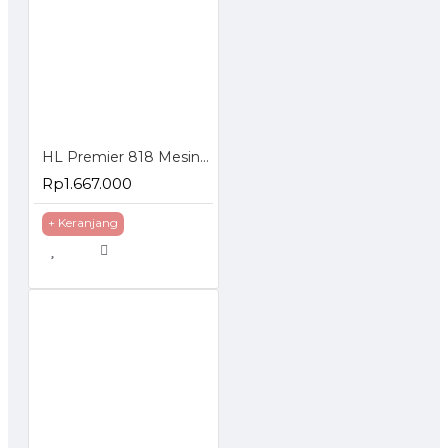
HL Premier 818 Mesin Bor Nirkabel 2 Baterai Cordless Brushless Impact Drill
Rp1.667.000
+ Keranjang