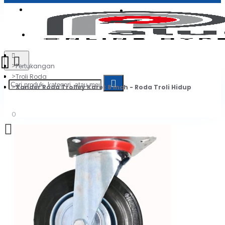
Login
Jadi Penjual
Register
Pertukangan
Troli Roda
Xander Roda Trolley Karet 8 inch - Roda Troli Hidup
0
Daftar belanja Anda kosong!