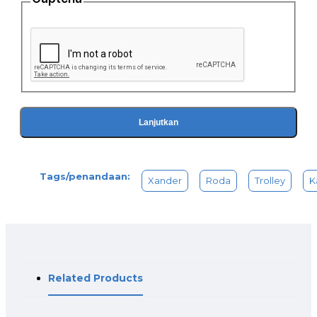
Lanjutkan
Tags/penandaan:
Xander
Roda
Trolley
K
Related Products