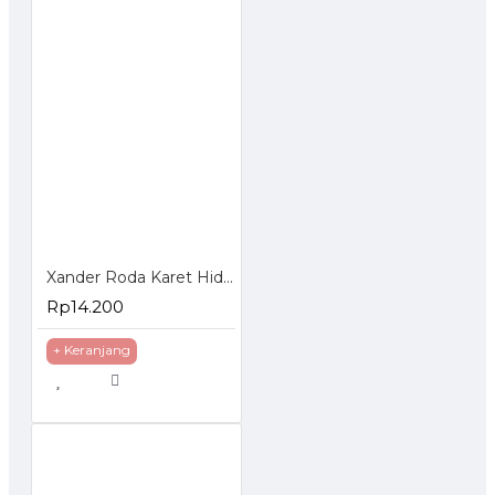
Xander Roda Karet Hidup 3 inch - Roda Etalase Troli Trolley Trolly
Rp14.200
+ Keranjang