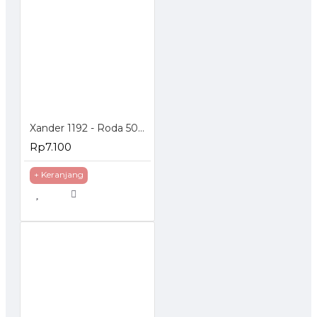
Xander 1192 - Roda 50mm Hidup Rem - Poliurethane - 2 inch
Rp7.100
+ Keranjang