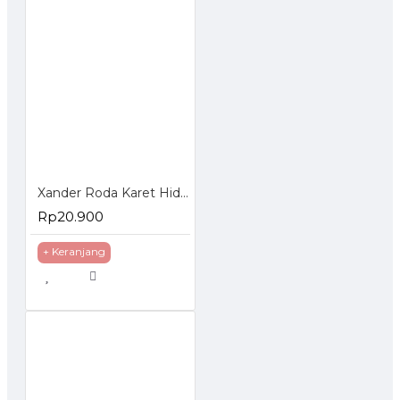
Xander Roda Karet Hidup Rem 3 inch - Roda Troli Trolley Trolly
Rp20.900
+ Keranjang