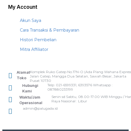
My Account
Akun Saya
Cara Transaksi & Pembayaran
Histori Pembelian
Mitra Affiliator
Komplek Ruko Gatep No.17N-O (Ada Plang Wahana Express
Alamat
Jalan Gatep, Mangga Dua Selatan, Sawah Besar, Jakarta
Toko
Pusat 10730
Telp: 021-6599331, 6393576 Whatsapp :
Hubungi
087880233199
Kami
Senin sd Sabtu, 08.00-17.00 WIB Minggu / Har
Waktu/Jam
Raya Nasional : Libur
Operasional
admin@palugada.id