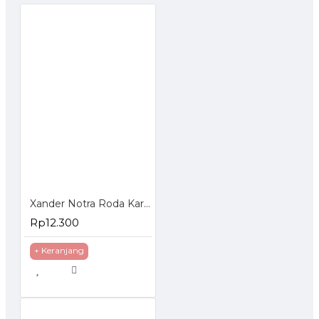
Xander Notra Roda Karet Mati 3 inch - Roda Karet Troli Trolley Trolly
Rp12.300
+ Keranjang