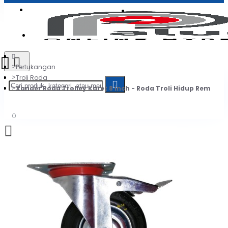
Login
Jadi Penjual
Register
Pertukangan
Troli Roda
Xander Roda Trolley Karet 8 inch - Roda Troli Hidup Rem
0
Daftar belanja Anda kosong!