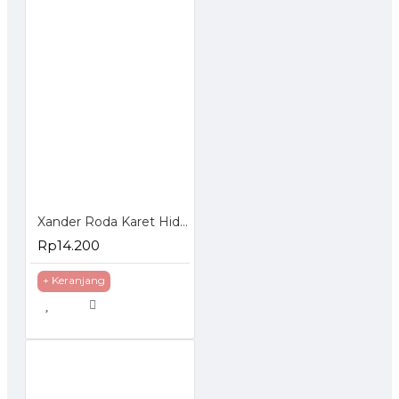
Xander Roda Karet Hidup 3 inch - Roda Etalase Troli Trolley Trolly
Rp14.200
+ Keranjang