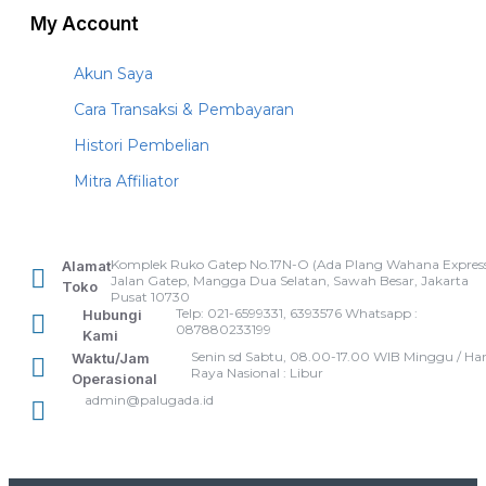
My Account
Akun Saya
Cara Transaksi & Pembayaran
Histori Pembelian
Mitra Affiliator
Komplek Ruko Gatep No.17N-O (Ada Plang Wahana Express
Alamat
Jalan Gatep, Mangga Dua Selatan, Sawah Besar, Jakarta
Toko
Pusat 10730
Telp: 021-6599331, 6393576 Whatsapp :
Hubungi
087880233199
Kami
Senin sd Sabtu, 08.00-17.00 WIB Minggu / Har
Waktu/Jam
Raya Nasional : Libur
Operasional
admin@palugada.id