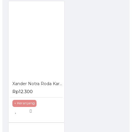
Xander Notra Roda Karet Mati 3 inch - Roda Karet Troli Trolley Trolly
Rp12.300
+ Keranjang