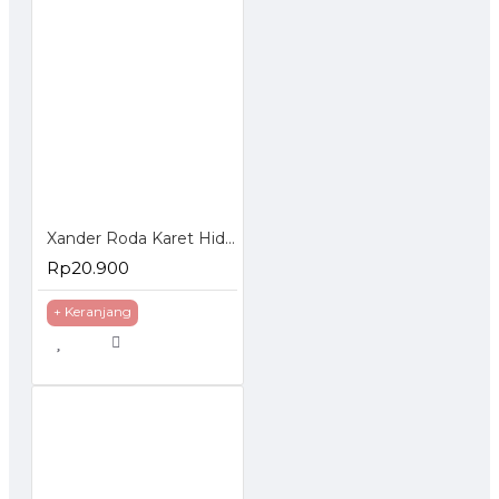
Xander Roda Karet Hidup Rem 3 inch - Roda Troli Trolley Trolly
Rp20.900
+ Keranjang