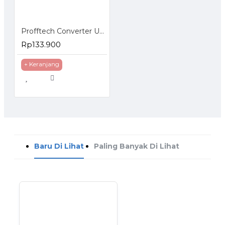
Profftech Converter USB 3.0 Input to HDMI HDTV VGA Output Adapter
Rp133.900
+ Keranjang
Baru Di Lihat
Paling Banyak Di Lihat