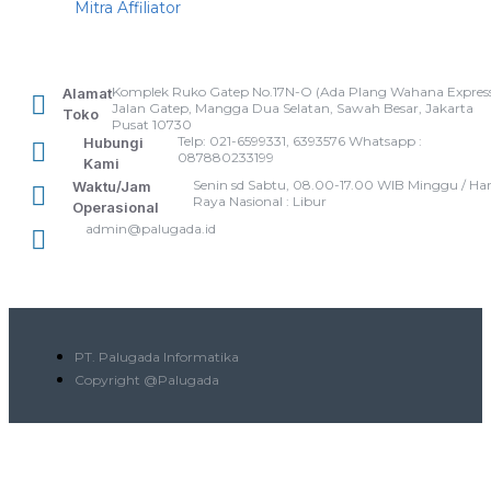
Mitra Affiliator
Komplek Ruko Gatep No.17N-O (Ada Plang Wahana Express
Alamat
Jalan Gatep, Mangga Dua Selatan, Sawah Besar, Jakarta
Toko
Pusat 10730
Telp: 021-6599331, 6393576 Whatsapp :
Hubungi
087880233199
Kami
Senin sd Sabtu, 08.00-17.00 WIB Minggu / Har
Waktu/Jam
Raya Nasional : Libur
Operasional
admin@palugada.id
PT. Palugada Informatika
Copyright @Palugada