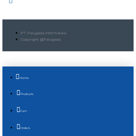
PT. Palugada Informatika
Copyright @Palugada
Home
Products
Cart
Orders