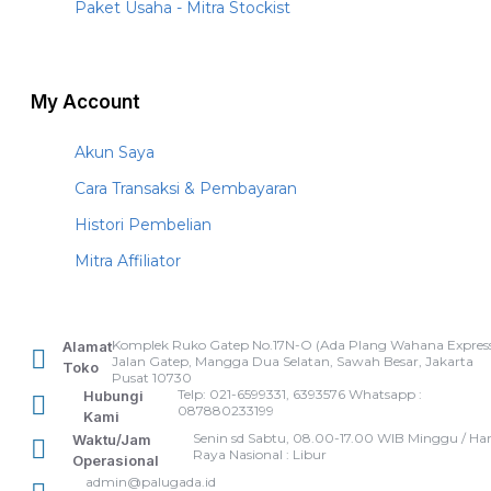
Paket Usaha - Mitra Stockist
My Account
Akun Saya
Cara Transaksi & Pembayaran
Histori Pembelian
Mitra Affiliator
Komplek Ruko Gatep No.17N-O (Ada Plang Wahana Express
Alamat
Jalan Gatep, Mangga Dua Selatan, Sawah Besar, Jakarta
Toko
Pusat 10730
Telp: 021-6599331, 6393576 Whatsapp :
Hubungi
087880233199
Kami
Senin sd Sabtu, 08.00-17.00 WIB Minggu / Har
Waktu/Jam
Raya Nasional : Libur
Operasional
admin@palugada.id