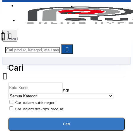
Login
Jadi Penjual
Register
Cari
Cari
0
Daftar belanja Anda kosong!
Cari dalam subkategori
Cari dalam deskripsi produk
Cari