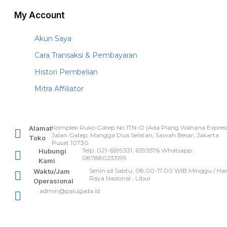
My Account
Akun Saya
Cara Transaksi & Pembayaran
Histori Pembelian
Mitra Affiliator
Komplek Ruko Gatep No.17N-O (Ada Plang Wahana Express
Alamat
Jalan Gatep, Mangga Dua Selatan, Sawah Besar, Jakarta
Toko
Pusat 10730
Telp: 021-6599331, 6393576 Whatsapp :
Hubungi
087880233199
Kami
Senin sd Sabtu, 08.00-17.00 WIB Minggu / Har
Waktu/Jam
Raya Nasional : Libur
Operasional
admin@palugada.id