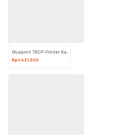
Blueprint T80P Printer Kasir Thermal Desktop 80mm USB LAN Serial RJ11
Rp1.421.500