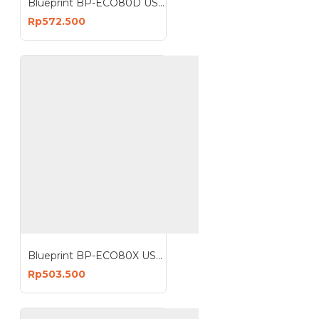
Blueprint BP-ECO80D USB Bluetooth Desktop Thermal Printer 80mm ECO 80D
Rp572.500
Blueprint BP-ECO80X USB Desktop Thermal Printer 80mm ECO 80X
Rp503.500