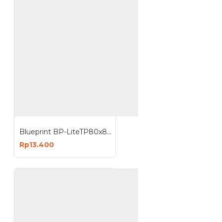
Blueprint BP-LiteTP80x80 Lite Thermal Paper Roll 80x80mm Kertas Struk
Rp13.400