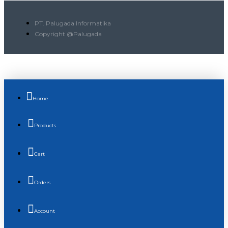
PT. Palugada Informatika
Copyright @Palugada
Home
Products
Cart
Orders
Account