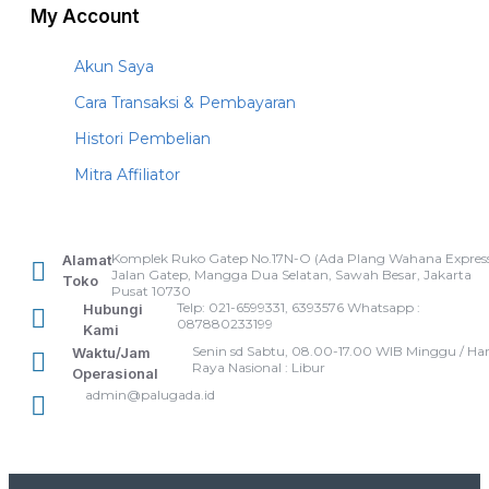
My Account
Akun Saya
Cara Transaksi & Pembayaran
Histori Pembelian
Mitra Affiliator
Komplek Ruko Gatep No.17N-O (Ada Plang Wahana Express
Alamat
Jalan Gatep, Mangga Dua Selatan, Sawah Besar, Jakarta
Toko
Pusat 10730
Telp: 021-6599331, 6393576 Whatsapp :
Hubungi
087880233199
Kami
Senin sd Sabtu, 08.00-17.00 WIB Minggu / Har
Waktu/Jam
Raya Nasional : Libur
Operasional
admin@palugada.id