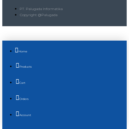
PT. Palugada Informatika
Copyright @Palugada
Home
Products
Cart
Orders
Account