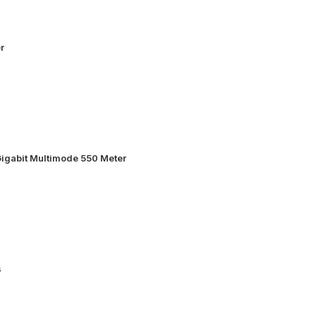
r
igabit Multimode 550 Meter
s