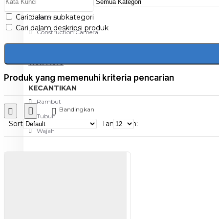
Aksesoris Kamera
Cari dalam subkategori
Baterai
Cari dalam deskripsi produk
Construction Camera
Mobile Speaker
View More
Produk yang memenuhi kriteria pencarian
KECANTIKAN
Rambut
Bandingkan
Tubuh
Sort
Tampilkan:
Wajah
KESEHATAN
Alat Monitor Kesehatan
Kaki
Tubuh