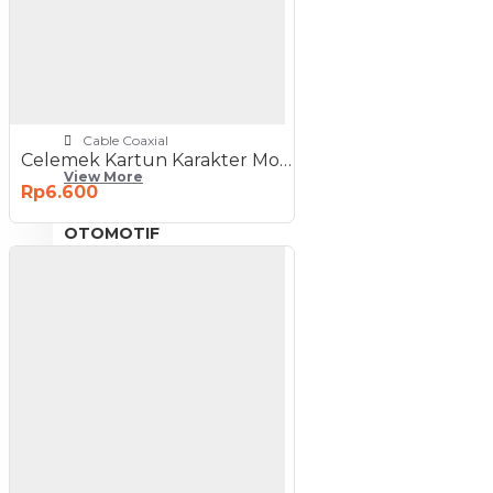
NETWORKING
3G-4G Router
ADSL Modem Router
Aksesoris Networks
Cable Coaxial
Celemek Kartun Karakter Motif Lucu - Apron Masak
View More
Rp6.600
OTOMOTIF
Aksesoris Mobil
Aksesoris Motor
Jet Cleaner
PC PERIPHERAL
Aksesoris Komputer
Aksesoris Notebook
Keyboard & Mouse