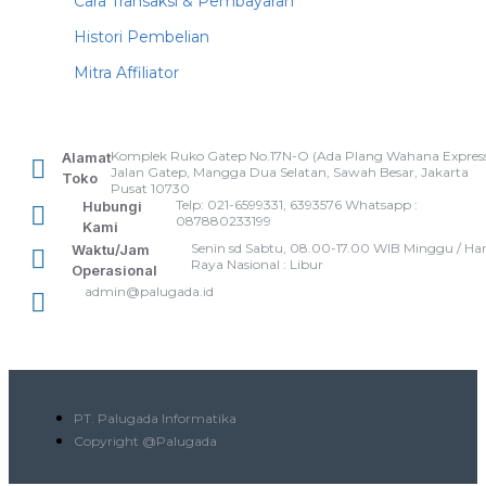
Cara Transaksi & Pembayaran
Histori Pembelian
Mitra Affiliator
Komplek Ruko Gatep No.17N-O (Ada Plang Wahana Express
Alamat
Jalan Gatep, Mangga Dua Selatan, Sawah Besar, Jakarta
Toko
Pusat 10730
Telp: 021-6599331, 6393576 Whatsapp :
Hubungi
087880233199
Kami
Senin sd Sabtu, 08.00-17.00 WIB Minggu / Har
Waktu/Jam
Raya Nasional : Libur
Operasional
admin@palugada.id
PT. Palugada Informatika
Copyright @Palugada