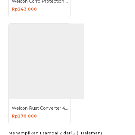
Weicon Corro Protection 400 ml Bahan Pelindung Korosi Metal
Rp243.000
Weicon Rust Converter 400 ml Spray Penghilang Anti Karat Pelindung Korosi
Rp276.000
Menampilkan 1 sampai 2 dari 2 (1 Halaman)