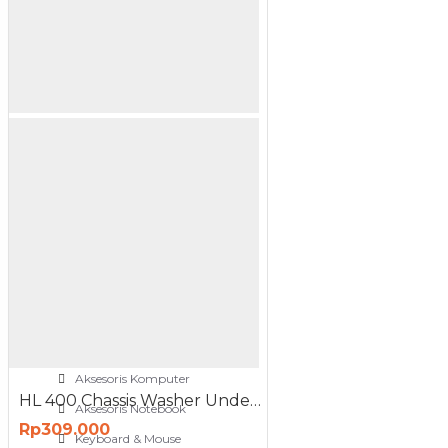
NETWORKING
3G-4G Router
ADSL Modem Router
Aksesoris Networks
Cable Coaxial
View More
OTOMOTIF
Aksesoris Mobil
Aksesoris Motor
Jet Cleaner
PC PERIPHERAL
Aksesoris Komputer
HL 400 Chassis Washer Under-Washer Extension Alat Cuci Kolong Mobil
Aksesoris Notebook
Rp309.000
Keyboard & Mouse