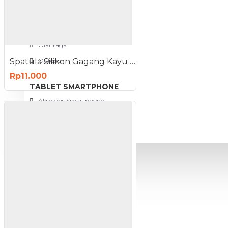
View More
SPORT AND OUTDOOR
Olahraga
Spatula Silikon Gagang Kayu Bolong Sutil Slotted Turner
Outdoor
Rp11.000
TABLET SMARTPHONE
Aksesoris Smartphone
PROMO
BLOG