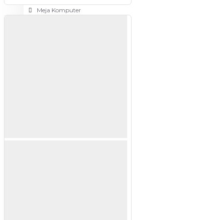
Meja Komputer
View More
PERTUKANGAN
Amplas
Blower
Bor
Gergaji
View More
RUMAH TANGGA
Cable Ties
Colokan Listrik
Digital Door Lock
Fashion