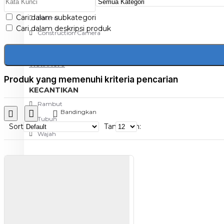
Aksesoris Kamera
Cari dalam subkategori
Baterai
Cari dalam deskripsi produk
Construction Camera
Mobile Speaker
View More
Produk yang memenuhi kriteria pencarian
KECANTIKAN
Rambut
Bandingkan
Tubuh
Sort
Tampilkan:
Wajah
KESEHATAN
Alat Monitor Kesehatan
Kaki
Tubuh