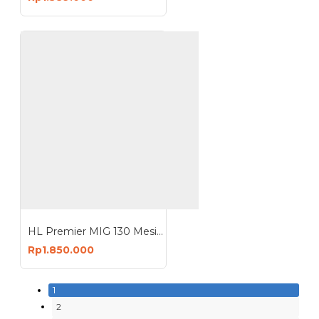
HL Premier MIG 130 Mesin Las Welding Machine Travo Inverter
Rp1.850.000
1
2