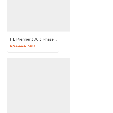
HL Premier 300 3 Phase Mesin Las ARC Welding Machine Travo Inverter
Rp3.444.500