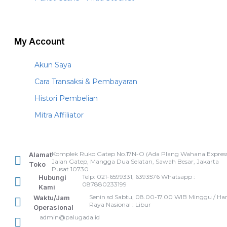
My Account
Akun Saya
Cara Transaksi & Pembayaran
Histori Pembelian
Mitra Affiliator
Komplek Ruko Gatep No.17N-O (Ada Plang Wahana Express
Alamat
Jalan Gatep, Mangga Dua Selatan, Sawah Besar, Jakarta
Toko
Pusat 10730
Telp: 021-6599331, 6393576 Whatsapp :
Hubungi
087880233199
Kami
Senin sd Sabtu, 08.00-17.00 WIB Minggu / Har
Waktu/Jam
Raya Nasional : Libur
Operasional
admin@palugada.id