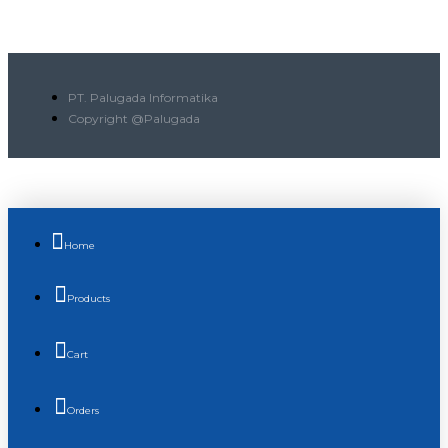
PT. Palugada Informatika
Copyright @Palugada
Home
Products
Cart
Orders