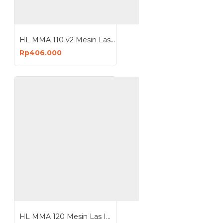
HL MMA 110 v2 Mesin Las Welding Machine Travo Inverter Smart Series Mini
Rp406.000
HL MMA 120 Mesin Las IGBT Welding Machine Travo Inverter Smart Series 450 Watt