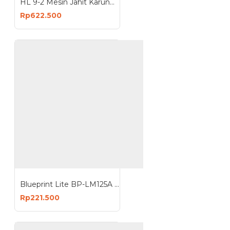
HL 9-2 Mesin Jahit Karung Portable Bag Closer Sewing Machine
Rp622.500
Blueprint Lite BP-LM125A LM125A Mesin Laminating Machine Hot Cold A4 F4
Rp221.500