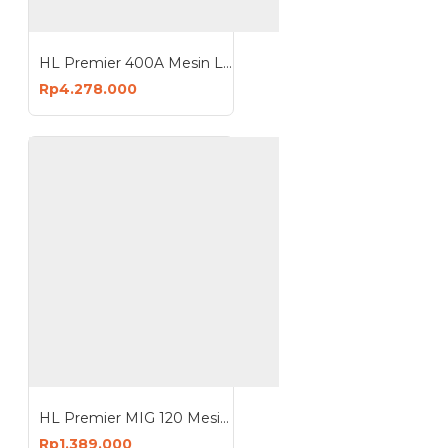
HL Premier 400A Mesin Las ARC Welding Machine Travo Inverter
Rp4.278.000
HL Premier MIG 120 Mesin Las Welding Machine Travo Inverter
Rp1.389.000