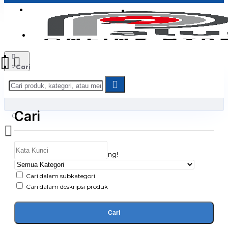
Login
Jadi Penjual
Register
Cari
Cari
0
Daftar belanja Anda kosong!
Cari dalam subkategori
Cari dalam deskripsi produk
Cari