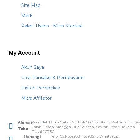
Site Map
Merk
Paket Usaha - Mitra Stockist
My Account
Akun Saya
Cara Transaksi & Pembayaran
Histori Pembelian
Mitra Affiliator
Komplek Ruko Gatep No.17N-O (Ada Plang Wahana Express
Alamat
Jalan Gatep, Mangga Dua Selatan, Sawah Besar, Jakarta
Toko
Pusat 10730
Telp: 021-6599331, 6393576 Whatsapp :
Hubungi