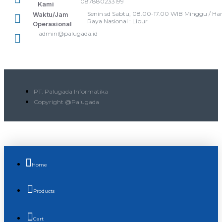
087880233199
Kami
Senin sd Sabtu, 08.00-17.00 WIB Minggu / Har
Waktu/Jam
Raya Nasional : Libur
Operasional
admin@palugada.id
PT. Palugada Informatika
Copyright @Palugada
Home
Products
Cart