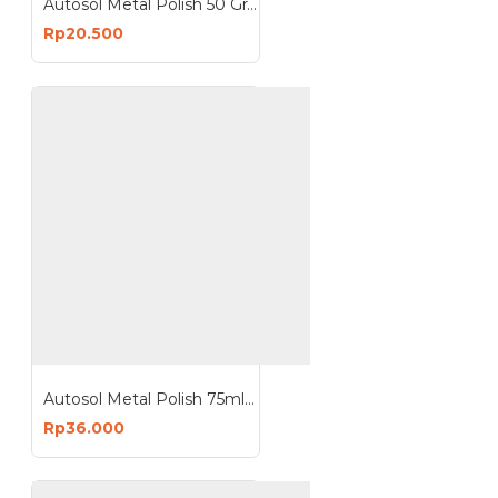
Autosol Metal Polish 50 Gram - Poles Metal Chrome Stainless
Rp20.500
Autosol Metal Polish 75ml 100Gram Poles Chrome Stainless Original Jerman
Rp36.000