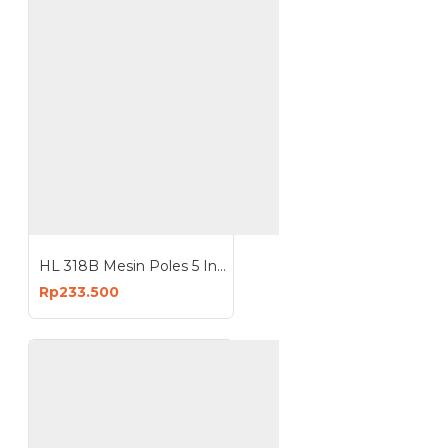
HL 318B Mesin Poles 5 Inch Polisher
Rp233.500