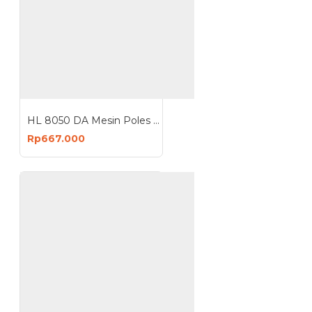
HL 8050 DA Mesin Poles Dual Action 5 Inch Polisher 980 Watt
Rp667.000