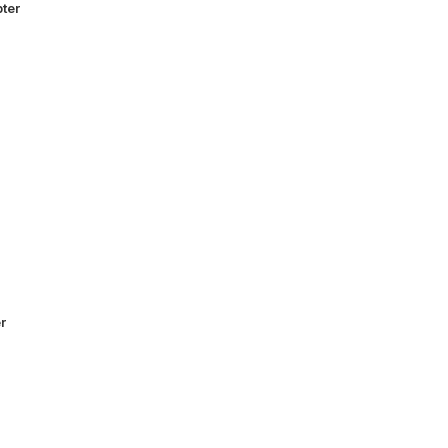
ter
r