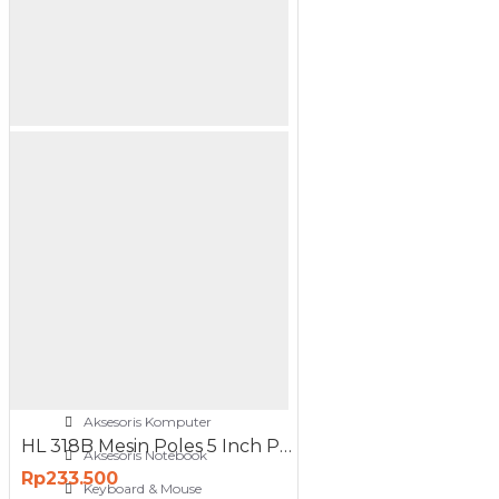
NETWORKING
3G-4G Router
ADSL Modem Router
Aksesoris Networks
Cable Coaxial
View More
OTOMOTIF
Aksesoris Mobil
Aksesoris Motor
Jet Cleaner
PC PERIPHERAL
Aksesoris Komputer
HL 318B Mesin Poles 5 Inch Polisher
Aksesoris Notebook
Rp233.500
Keyboard & Mouse