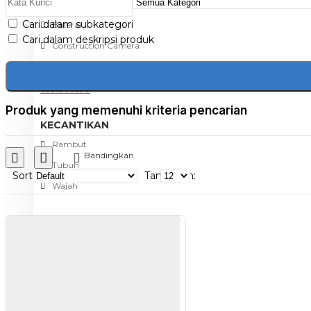
Aksesoris Kamera
Cari dalam subkategori
Baterai
Cari dalam deskripsi produk
Construction Camera
Mobile Speaker
View More
Produk yang memenuhi kriteria pencarian
KECANTIKAN
Rambut
Bandingkan
Tubuh
Sort
Tampilkan:
Wajah
KESEHATAN
Alat Monitor Kesehatan
Kaki
Tubuh