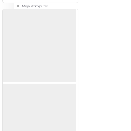
Meja Komputer
View More
PERTUKANGAN
Amplas
Blower
Bor
Gergaji
View More
RUMAH TANGGA
Cable Ties
Colokan Listrik
Digital Door Lock
Fashion