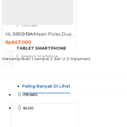
View More
SPORT AND OUTDOOR
Olahraga
HL 8050 DA Mesin Poles Dual Action 5 Inch Polisher 980 Watt
Outdoor
Rp667.000
TABLET SMARTPHONE
Aksesoris Smartphone
Menampilkan 1 sampai 2 dari 2 (1 Halaman)
Paling Banyak Di Lihat
PROMO
BLOG