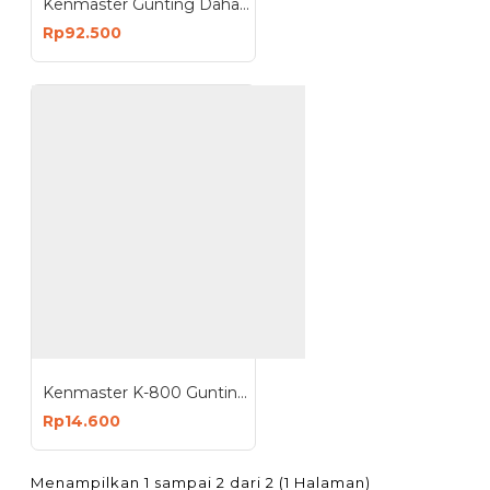
Kenmaster Gunting Dahan Tali Gergaji Ranting Pohon Tinggi
Rp92.500
Kenmaster K-800 Gunting 8 Inch Taman Dahan Ranting Daun Pruning Shears
Rp14.600
Menampilkan 1 sampai 2 dari 2 (1 Halaman)