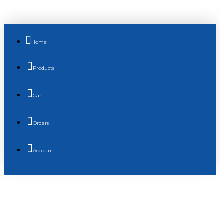
Home
Products
Cart
Orders
Account