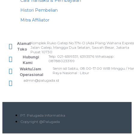
Cara Transaksi & Pembayaran
Histori Pembelian
Mitra Affiliator
Komplek Ruko Gatep No.17N-O (Ada Plang Wahana Express
Alamat
Jalan Gatep, Mangga Dua Selatan, Sawah Besar, Jakarta
Toko
Pusat 10730
Telp: 021-6599331, 6393576 Whatsapp :
Hubungi
087880233199
Kami
Senin sd Sabtu, 08.00-17.00 WIB Minggu / Har
Waktu/Jam
Raya Nasional : Libur
Operasional
admin@palugada.id
PT. Palugada Informatika
Copyright @Palugada