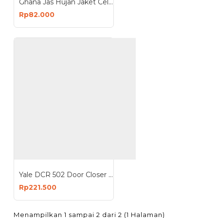
Ghana Jas Hujan Jaket Celana All Size Raincoat PVC
Rp82.000
Yale DCR 502 Door Closer EN Size 2 Standard Arm Penahan Penutup Pintu
Rp221.500
Menampilkan 1 sampai 2 dari 2 (1 Halaman)