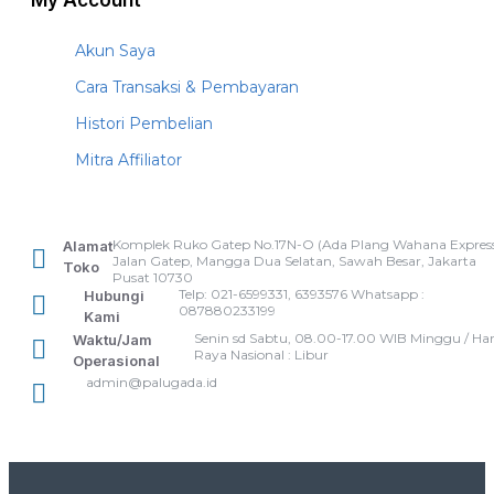
My Account
Akun Saya
Cara Transaksi & Pembayaran
Histori Pembelian
Mitra Affiliator
Komplek Ruko Gatep No.17N-O (Ada Plang Wahana Express
Alamat
Jalan Gatep, Mangga Dua Selatan, Sawah Besar, Jakarta
Toko
Pusat 10730
Telp: 021-6599331, 6393576 Whatsapp :
Hubungi
087880233199
Kami
Senin sd Sabtu, 08.00-17.00 WIB Minggu / Har
Waktu/Jam
Raya Nasional : Libur
Operasional
admin@palugada.id