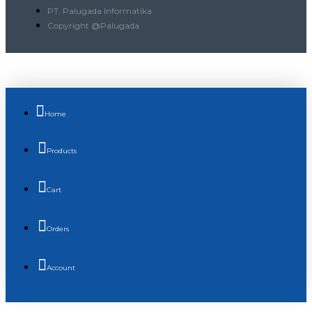
PT. Palugada Informatika
Copyright @Palugada
Home
Products
Cart
Orders
Account