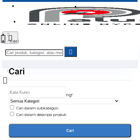
Login
Jadi Penjual
Register
Cari
Cari
0
Daftar belanja Anda kosong!
Cari dalam subkategori
Cari dalam deskripsi produk
Cari