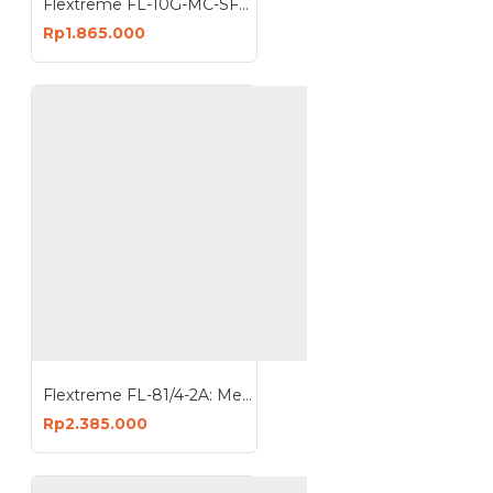
Flextreme FL-10G-MC-SFP+ Media Converter 10G UTP to 10G SFP+ Slot
Rp1.865.000
Flextreme FL-81/4-2A: Media Converter Rack-Mount Chassis 14 slots with dual power supply NMS function
Rp2.385.000