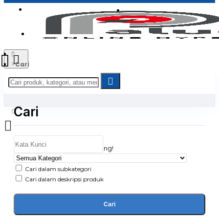
Login
Jadi Penjual
Register
Cari
Cari
0
Daftar belanja Anda kosong!
Cari dalam subkategori
Cari dalam deskripsi produk
Cari