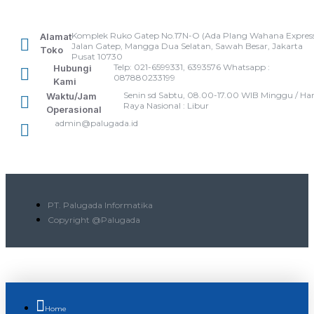
Komplek Ruko Gatep No.17N-O (Ada Plang Wahana Express
Alamat
Jalan Gatep, Mangga Dua Selatan, Sawah Besar, Jakarta
Toko
Pusat 10730
Telp: 021-6599331, 6393576 Whatsapp :
Hubungi
087880233199
Kami
Senin sd Sabtu, 08.00-17.00 WIB Minggu / Har
Waktu/Jam
Raya Nasional : Libur
Operasional
admin@palugada.id
PT. Palugada Informatika
Copyright @Palugada
Home