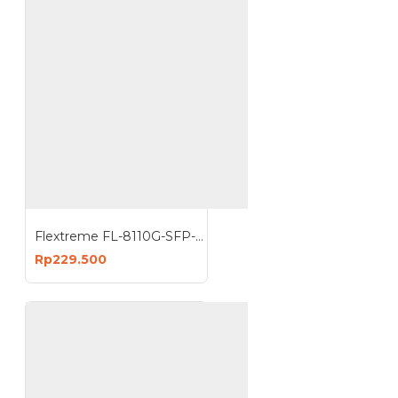
Flextreme FL-8110G-SFP-AS Media Converter Gigabit to SFP Slot
Rp229.500