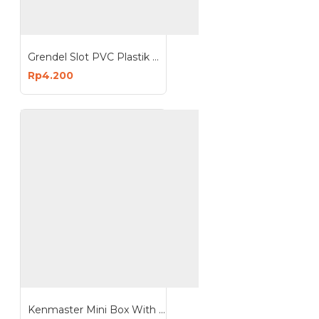
Grendel Slot PVC Plastik Kunci Pintu Kamar Mandi
Rp4.200
Kenmaster Mini Box With Handle 23 Compartment - Mini Tool Box 23 Slot