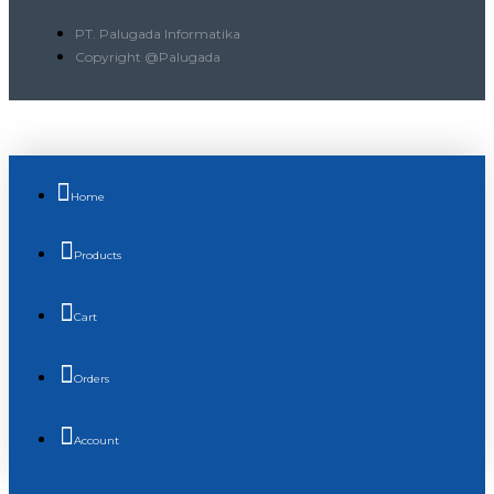
PT. Palugada Informatika
Copyright @Palugada
Home
Products
Cart
Orders
Account