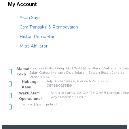
My Account
Akun Saya
Cara Transaksi & Pembayaran
Histori Pembelian
Mitra Affiliator
Komplek Ruko Gatep No.17N-O (Ada Plang Wahana Express
Alamat
Jalan Gatep, Mangga Dua Selatan, Sawah Besar, Jakarta
Toko
Pusat 10730
Telp: 021-6599331, 6393576 Whatsapp :
Hubungi
087880233199
Kami
Senin sd Sabtu, 08.00-17.00 WIB Minggu / Har
Waktu/Jam
Raya Nasional : Libur
Operasional
admin@palugada.id