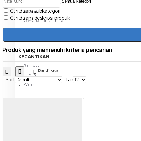
Aksesoris Kamera
Cari dalam subkategori
Baterai
Cari dalam deskripsi produk
Construction Camera
Mobile Speaker
View More
Produk yang memenuhi kriteria pencarian
KECANTIKAN
Rambut
Bandingkan
Tubuh
Sort
Tampilkan:
Wajah
KESEHATAN
Alat Monitor Kesehatan
Kaki
Tubuh