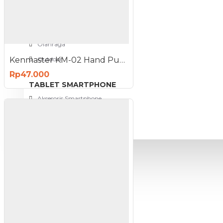
View More
SPORT AND OUTDOOR
Olahraga
Kenmaster KM-02 Hand Pump Yellow Tube - Pompa Ban Tabung Manual
Outdoor
Rp47.000
TABLET SMARTPHONE
Aksesoris Smartphone
PROMO
BLOG