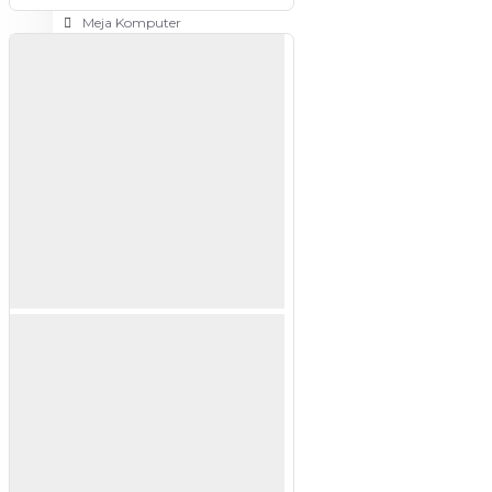
Meja Komputer
View More
PERTUKANGAN
Amplas
Blower
Bor
Gergaji
View More
RUMAH TANGGA
Cable Ties
Colokan Listrik
Digital Door Lock
Fashion