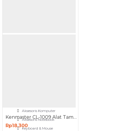
NETWORKING
3G-4G Router
ADSL Modem Router
Aksesoris Networks
Cable Coaxial
View More
OTOMOTIF
Aksesoris Mobil
Aksesoris Motor
Jet Cleaner
PC PERIPHERAL
Aksesoris Komputer
Kenmaster CL-1009 Alat Tambal Ban Tubeless
Aksesoris Notebook
Rp18.300
Keyboard & Mouse