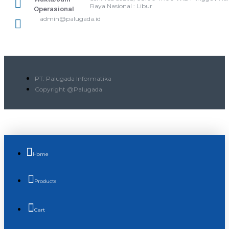
Raya Nasional : Libur
Operasional
admin@palugada.id
PT. Palugada Informatika
Copyright @Palugada
Home
Products
Cart