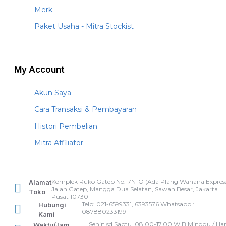
Merk
Paket Usaha - Mitra Stockist
My Account
Akun Saya
Cara Transaksi & Pembayaran
Histori Pembelian
Mitra Affiliator
Komplek Ruko Gatep No.17N-O (Ada Plang Wahana Express
Alamat
Jalan Gatep, Mangga Dua Selatan, Sawah Besar, Jakarta
Toko
Pusat 10730
Telp: 021-6599331, 6393576 Whatsapp :
Hubungi
087880233199
Kami
Senin sd Sabtu, 08.00-17.00 WIB Minggu / Har
Waktu/Jam