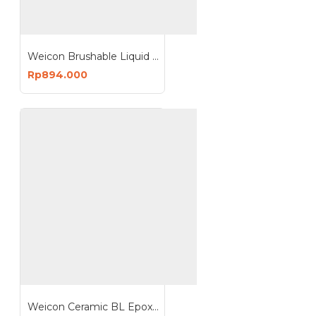
Weicon Brushable Liquid Zinc Coating Pelapis Anti Karat Logam Galvanis German Quality
Rp894.000
Weicon Ceramic BL Epoxy Resin Plastic Metal Repair Wear