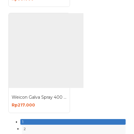
Weicon Galva Spray 400 ml Corrosion Protection Pelapis Anti Karat
Rp217.000
1
2