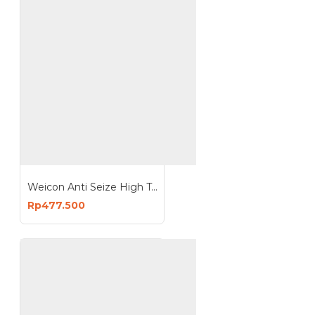
Weicon Anti Seize High Tech Assembly Paste Loctite 8009 Heavy
Rp477.500