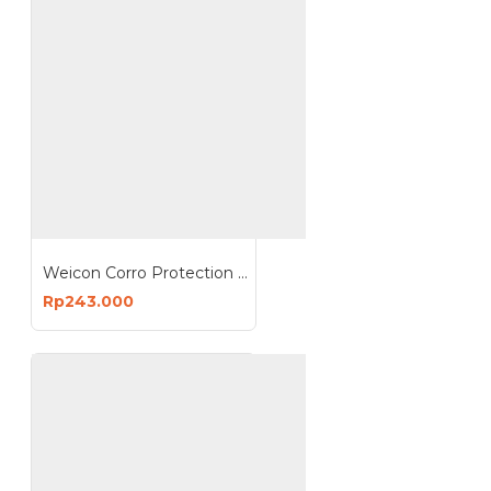
Weicon Corro Protection 400 ml Bahan Pelindung Korosi Metal
Rp243.000