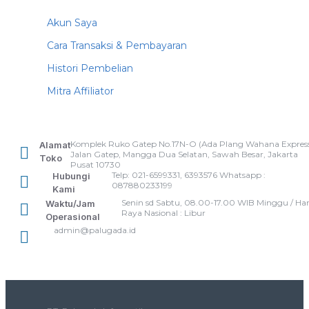
Akun Saya
Cara Transaksi & Pembayaran
Histori Pembelian
Mitra Affiliator
Komplek Ruko Gatep No.17N-O (Ada Plang Wahana Express
Alamat
Jalan Gatep, Mangga Dua Selatan, Sawah Besar, Jakarta
Toko
Pusat 10730
Telp: 021-6599331, 6393576 Whatsapp :
Hubungi
087880233199
Kami
Senin sd Sabtu, 08.00-17.00 WIB Minggu / Har
Waktu/Jam
Raya Nasional : Libur
Operasional
admin@palugada.id