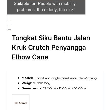
Tongkat Siku Bantu Jalan
Kruk Crutch Penyangga
Elbow Cane
Model:
ElbowCaneTongkatSikuBantuJalanPincang
Weight:
1,500.00g
Dimensions:
77.00cm x 15.00cm x 10.00cm