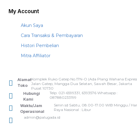
My Account
Akun Saya
Cara Transaksi & Pembayaran
Histori Pembelian
Mitra Affiliator
Komplek Ruko Gatep No.17N-O (Ada Plang Wahana Express
Alamat
Jalan Gatep, Mangga Dua Selatan, Sawah Besar, Jakarta
Toko
Pusat 10730
Telp: 021-6599331, 6393576 Whatsapp :
Hubungi
087880233199
Kami
Senin sd Sabtu, 08.00-17.00 WIB Minggu / Har
Waktu/Jam
Raya Nasional : Libur
Operasional
admin@palugada.id