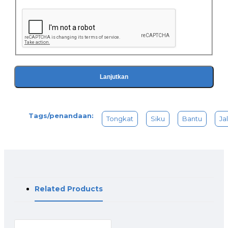
Lanjutkan
Tags/penandaan:
Tongkat
Siku
Bantu
Ja
Related Products