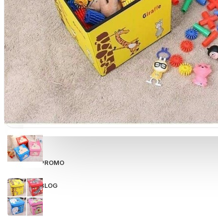
View More
SPORT AND OUTDOOR
Olahraga
Outdoor
TABLET SMARTPHONE
Aksesoris Smartphone
PROMO
BLOG