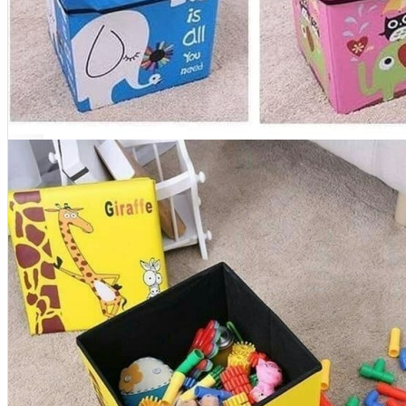
Meja Komputer
View More
PERTUKANGAN
Amplas
Blower
Bor
Gergaji
View More
RUMAH TANGGA
Cable Ties
Colokan Listrik
Digital Door Lock
Fashion