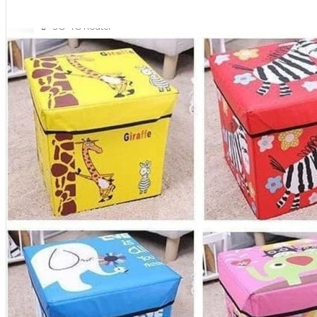
NETWORKING
3G-4G Router
ADSL Modem Router
Aksesoris Networks
Cable Coaxial
View More
OTOMOTIF
Aksesoris Mobil
Aksesoris Motor
Jet Cleaner
PC PERIPHERAL
Aksesoris Komputer
Aksesoris Notebook
Keyboard & Mouse