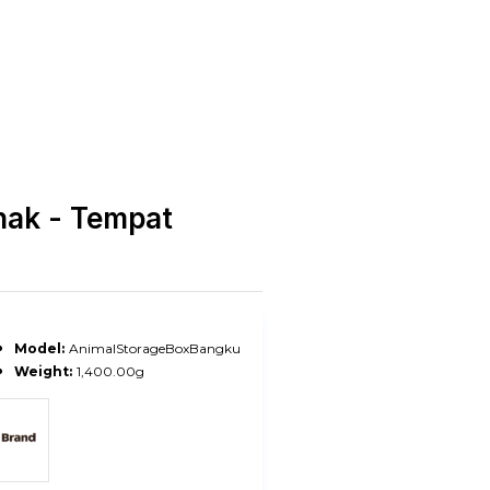
nak - Tempat
Model:
AnimalStorageBoxBangku
Weight:
1,400.00g