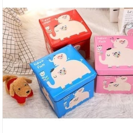
Aksesoris Kamera
Baterai
Construction Camera
Mobile Speaker
View More
KECANTIKAN
Rambut
Tubuh
Wajah
KESEHATAN
Alat Monitor Kesehatan
Kaki
Tubuh