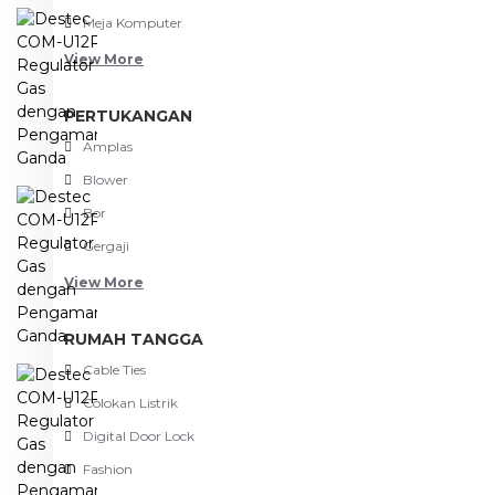
Meja Komputer
View More
PERTUKANGAN
Amplas
Blower
Bor
Gergaji
View More
RUMAH TANGGA
Cable Ties
Colokan Listrik
Digital Door Lock
Fashion