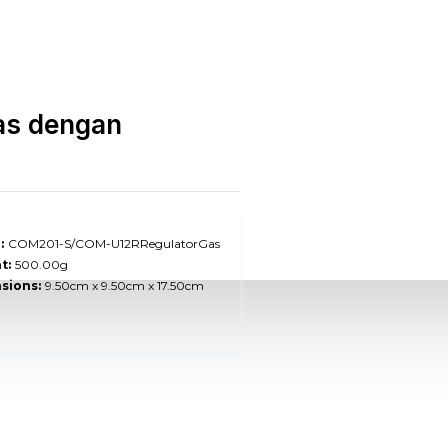
as dengan
:
COM201-S/COM-U12RRegulatorGas
t:
500.00g
sions:
9.50cm x 9.50cm x 17.50cm