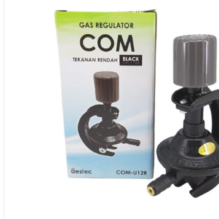
Aksesoris Kamera
Baterai
Construction Camera
Mobile Speaker
View More
KECANTIKAN
Rambut
Tubuh
Wajah
KESEHATAN
Alat Monitor Kesehatan
Kaki
Tubuh