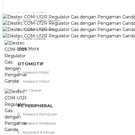
NETWORKING
3G-4G Router
ADSL Modem Router
Aksesoris Networks
Cable Coaxial
View More
OTOMOTIF
Aksesoris Mobil
Aksesoris Motor
Jet Cleaner
PC PERIPHERAL
Aksesoris Komputer
Aksesoris Notebook
Keyboard & Mouse