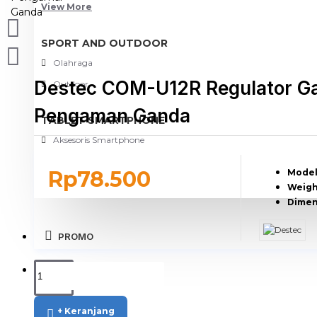
View More
SPORT AND OUTDOOR
Olahraga
Destec COM-U12R Regulator G
Outdoor
Pengaman Ganda
TABLET SMARTPHONE
Aksesoris Smartphone
Rp78.500
Model
Weigh
Dimen
PROMO
BLOG
+ Keranjang