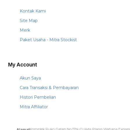
Kontak Kami
Site Map
Merk
Paket Usaha - Mitra Stockist
My Account
Akun Saya
Cara Transaksi & Pembayaran
Histori Pembelian
Mitra Affiliator
Komplek Ruko Gatep No.17N-O (Ada Plang Wahana Express
Alamat