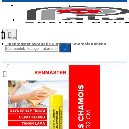
Login
Jadi Penjual
Register
cari
Kenmaster Synthetic Cloth Plas Chamois Kanebo
0
Daftar belanja Anda kosong!