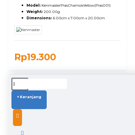
Model:
KenmasterPlasChamoisYellow(Plas001)
Weight:
200.00g
Dimensions:
6.00cm x 7.00cm x 20.00cm
Rp19.300
DUKUNGAN PENGIRIMAN
+ Keranjang
DESCRIPTION