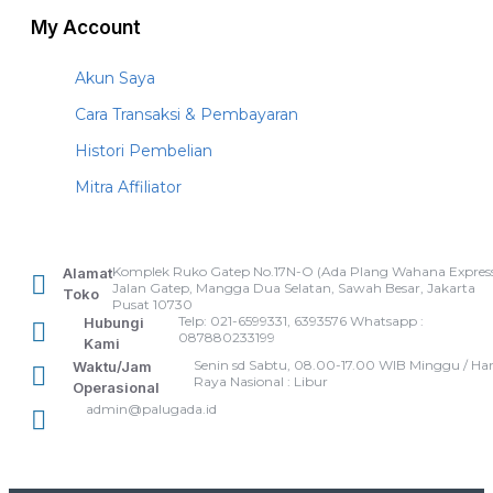
My Account
Akun Saya
Cara Transaksi & Pembayaran
Histori Pembelian
Mitra Affiliator
Komplek Ruko Gatep No.17N-O (Ada Plang Wahana Express
Alamat
Jalan Gatep, Mangga Dua Selatan, Sawah Besar, Jakarta
Toko
Pusat 10730
Telp: 021-6599331, 6393576 Whatsapp :
Hubungi
087880233199
Kami
Senin sd Sabtu, 08.00-17.00 WIB Minggu / Har
Waktu/Jam
Raya Nasional : Libur
Operasional
admin@palugada.id