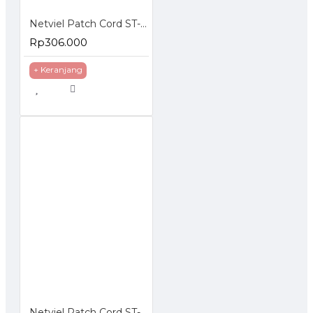
Netviel Patch Cord ST-LC Singlemode
Rp306.000
+ Keranjang
Netviel Patch Cord ST-SC Multimode