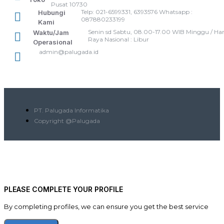
Pusat 10730
Telp: 021-6599331, 6393576 Whatsapp :
Hubungi
087880233199
Kami
Senin sd Sabtu, 08.00-17.00 WIB Minggu / Har
Waktu/Jam
Raya Nasional : Libur
Operasional
admin@palugada.id
PT. Palugada Informatika
Copyright @Palugada
PLEASE COMPLETE YOUR PROFILE
By completing profiles, we can ensure you get the best service