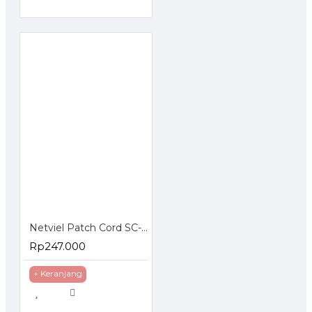
Netviel Patch Cord SC-FC Singlemode
Rp247.000
+ Keranjang