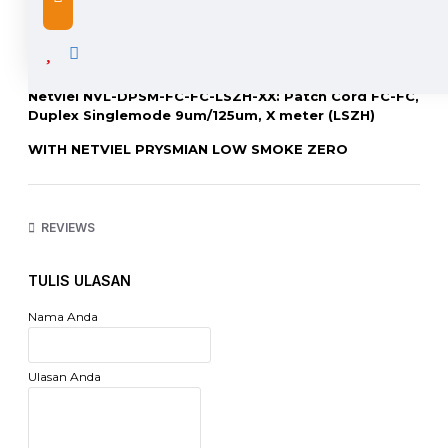
DESCRIPTION
Netviel NVL-DPSM-FC-FC-LSZH-XX: Patch Cord FC-FC,
Duplex Singlemode 9um/125um, X meter (LSZH)
WITH NETVIEL PRYSMIAN LOW SMOKE ZERO
HALOGEN ZIPCORD
XX / X = 1 Meter, 2 Meter, 3 Meter, 5 Meter, 10 Meter
REVIEWS
NB: Ukuran Patch Cord diatas 10 Meter, Harap
hubungi kami melalui YM, SMS, BBM, Call, Email untuk
harga
TULIS ULASAN
http://www.netviel.com
Nama Anda
Ulasan Anda