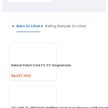
Baru Di Lihat
Paling Banyak Di Lihat
Netviel Patch Cord FC-FC Singlemode
Rp267.000
TP-LINK TL-WN722N 150Mbps High Gain Wireless USB Adapt