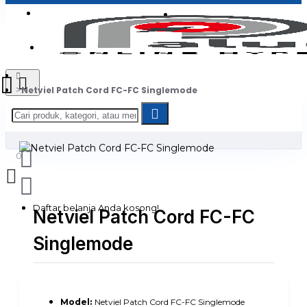
Login
Jadi Penjual
Register
Netviel Patch Cord FC-FC Singlemode
0
Daftar belanja Anda kosong!
Netviel Patch Cord FC-FC
Singlemode
Model:
Netviel Patch Cord FC-FC Singlemode