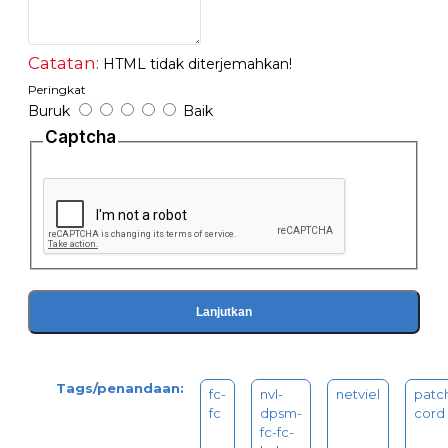
Catatan:
HTML tidak diterjemahkan!
Peringkat
Buruk
Baik
Captcha
Lanjutkan
Tags/penandaan:
fc-
nvl-
netviel
patc
fc
dpsm-
cord
fc-fc-