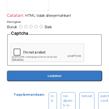
Catatan:
HTML tidak diterjemahkan!
Peringkat
Buruk
Baik
Captcha
Lanjutkan
Tags/penandaan:
lc-
nvl-
netviel
patc
lc
dpsm-
cord
lc-lc-