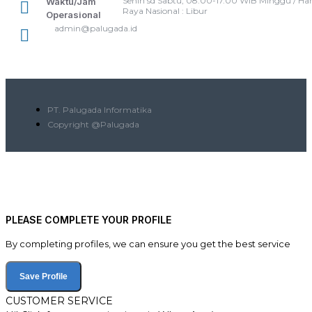
Senin sd Sabtu, 08.00-17.00 WIB Minggu / Har
Waktu/Jam
Raya Nasional : Libur
Operasional
admin@palugada.id
PT. Palugada Informatika
Copyright @Palugada
PLEASE COMPLETE YOUR PROFILE
By completing profiles, we can ensure you get the best service
Save Profile
CUSTOMER SERVICE