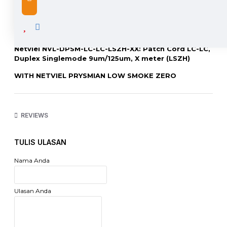
DESCRIPTION
Netviel NVL-DPSM-LC-LC-LSZH-XX: Patch Cord LC-LC,
Duplex Singlemode 9um/125um, X meter (LSZH)
WITH NETVIEL PRYSMIAN LOW SMOKE ZERO
HALOGEN ZIPCORD
XX / X = 1 Meter, 2 Meter, 3 Meter, 5 Meter, 10 Meter
REVIEWS
NB: Ukuran Patch Cord diatas 10 Meter, Harap
hubungi kami melalui YM, SMS, BBM, Call, Email untuk
harga
TULIS ULASAN
http://www.netviel.com
Nama Anda
Ulasan Anda