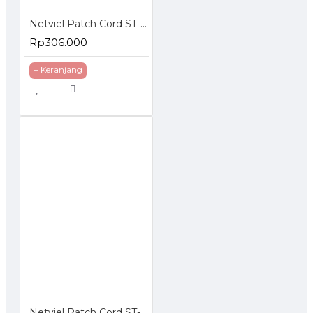
Netviel Patch Cord ST-LC Singlemode
Rp306.000
+ Keranjang
Netviel Patch Cord ST-SC Multimode