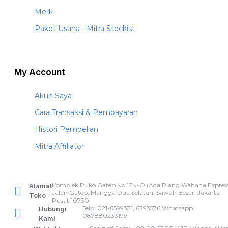
Merk
Paket Usaha - Mitra Stockist
My Account
Akun Saya
Cara Transaksi & Pembayaran
Histori Pembelian
Mitra Affiliator
Komplek Ruko Gatep No.17N-O (Ada Plang Wahana Express
Alamat
Jalan Gatep, Mangga Dua Selatan, Sawah Besar, Jakarta
Toko
Pusat 10730
Telp: 021-6599331, 6393576 Whatsapp :
Hubungi
087880233199
Kami