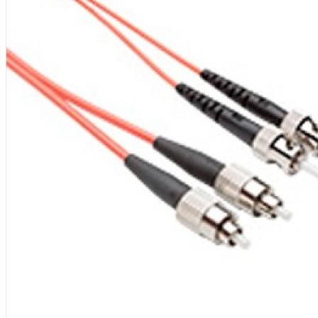
Aksesoris Kamera
Baterai
Construction Camera
Mobile Speaker
View More
KECANTIKAN
Rambut
Tubuh
Wajah
KESEHATAN
Alat Monitor Kesehatan
Kaki
Tubuh