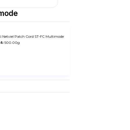
imode
:
Netviel Patch Cord ST-FC Multimode
t:
500.00g