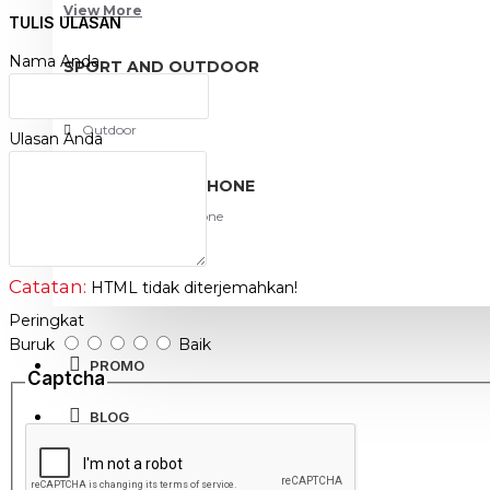
View More
XX / X = 1 Meter, 2 Meter, 3 Meter, 5 Meter, 10 Meter
TULIS ULASAN
NB: Ukuran Patch Cord diatas 10 Meter, Harap hubungi kami 
Nama Anda
SPORT AND OUTDOOR
http://www.netviel.com
Olahraga
Outdoor
Ulasan Anda
TABLET SMARTPHONE
Aksesoris Smartphone
Catatan:
HTML tidak diterjemahkan!
Peringkat
Buruk
Baik
PROMO
Captcha
BLOG