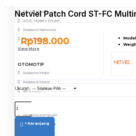
NETWORKING
Netviel Patch Cord ST-FC Mult
3G-4G Router
ADSL Modem Router
Aksesoris Networks
Rp198.000
Model
Cable Coaxial
Weigh
View More
OTOMOTIF
Aksesoris Mobil
Aksesoris Motor
Ukuran
Jet Cleaner
PC PERIPHERAL
Aksesoris Komputer
+ Keranjang
Aksesoris Notebook
Keyboard & Mouse