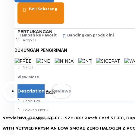
Meja Komputer
Beli Sekarang
View More
PERTUKANGAN
Tambah ke Favorit
Bandingkan produk ini
Amplas
Blower
DUKUNGAN PENGIRIMAN
Bor
Gergaji
View More
Description
Reviews
RUMAH TANGGA
Cable Ties
Colokan Listrik
Netviel NVL-DPMM2-ST-FC-LSZH-XX : Patch Cord ST-FC, Du
Digital Door Lock
WITH NETVIEL PRYSMIAN LOW SMOKE ZERO HALOGEN ZIPC
Fashion