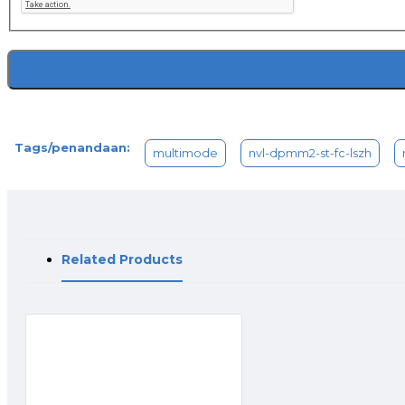
Tags/penandaan:
multimode
nvl-dpmm2-st-fc-lszh
Related Products