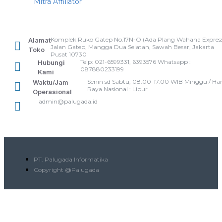
Mitra Affiliator
Komplek Ruko Gatep No.17N-O (Ada Plang Wahana Express
Alamat
Jalan Gatep, Mangga Dua Selatan, Sawah Besar, Jakarta
Toko
Pusat 10730
Telp: 021-6599331, 6393576 Whatsapp :
Hubungi
087880233199
Kami
Senin sd Sabtu, 08.00-17.00 WIB Minggu / Har
Waktu/Jam
Raya Nasional : Libur
Operasional
admin@palugada.id
PT. Palugada Informatika
Copyright @Palugada