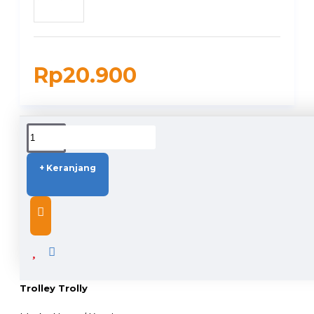
Rp20.900
DUKUNGAN PENGIRIMAN
+ Keranjang
DESCRIPTION
Xander Roda Karet Hidup Rem 3 inch - Roda Troli
Trolley Trolly