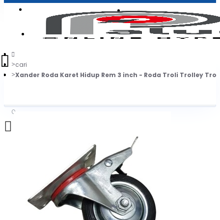
Login
Jadi Penjual
Register
cari
Xander Roda Karet Hidup Rem 3 inch - Roda Troli Trolley Trol
0
Daftar belanja Anda kosong!