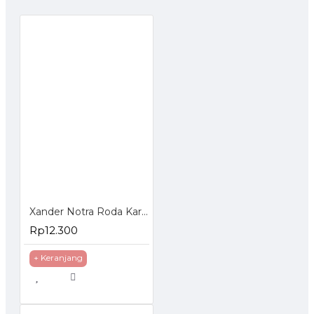
Xander Notra Roda Karet Mati 3 inch - Roda Karet Troli Trolley Trolly
Rp12.300
+ Keranjang