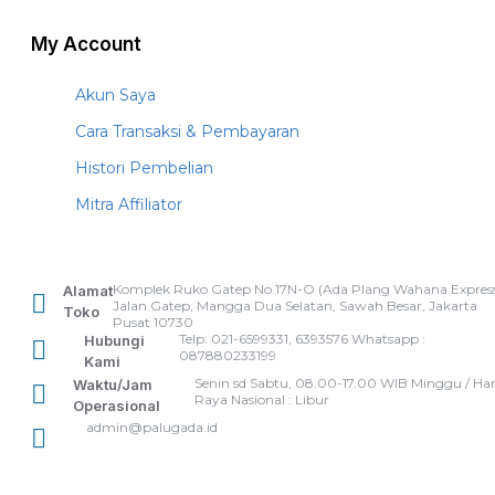
My Account
Akun Saya
Cara Transaksi & Pembayaran
Histori Pembelian
Mitra Affiliator
Komplek Ruko Gatep No.17N-O (Ada Plang Wahana Express
Alamat
Jalan Gatep, Mangga Dua Selatan, Sawah Besar, Jakarta
Toko
Pusat 10730
Telp: 021-6599331, 6393576 Whatsapp :
Hubungi
087880233199
Kami
Senin sd Sabtu, 08.00-17.00 WIB Minggu / Har
Waktu/Jam
Raya Nasional : Libur
Operasional
admin@palugada.id