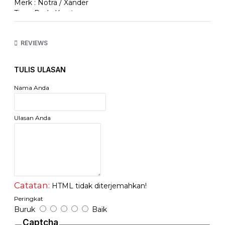
Merk : Notra / Xander
Tipe : Roda Karet
Ukuran : 3 Inch / 75mm / 7.5cm (75-25-45)
Mode : Hidup ( berputar ) Dengan Rem
REVIEWS
Bahan : Rubber / Karet Mentah
Harga Tertera adalah harga 1 Pcs
TULIS ULASAN
Nama Anda
Ulasan Anda
Catatan:
HTML tidak diterjemahkan!
Peringkat
Buruk
Baik
Captcha