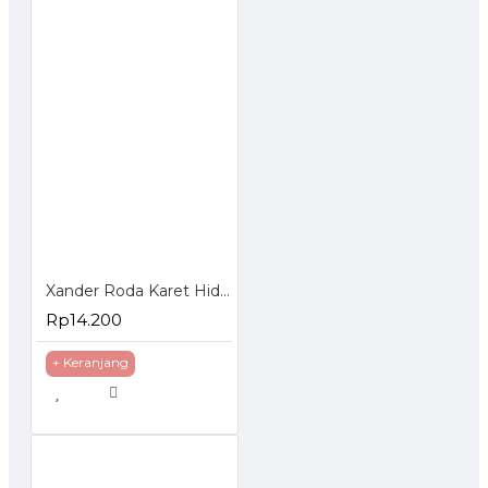
Xander Roda Karet Hidup 3 inch - Roda Etalase Troli Trolley Trolly
Rp14.200
+ Keranjang