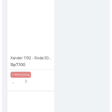
Xander 1192 - Roda 50mm Hidup Rem - Poliurethane - 2 inch
Rp7.100
+ Keranjang