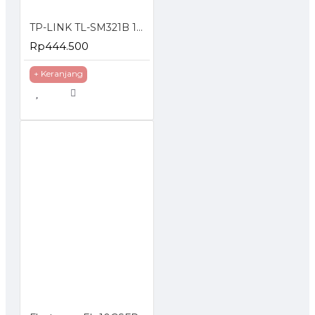
Tipe Port
LC
TP-LINK TL-SM321B 1000Base-BX WDM Bi-Directional SFP Module
Rp444.500
Keselamatan & Emisi
FCC, CE
+ Keranjang
Operating Temperature: 0
Storage Temperature: -40℃
Lingkungan
Operating Humidity: 10%~9
Storage Humidity: 5%~90% 