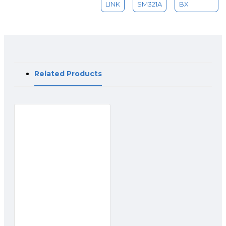
LINK
SM321A
BX
Spesifikasi
MEDIA KONVERTER & MODU
Related Products
Standar dan Protokol
IEEE 802.3z, CSMA/CD, TC
Panjang Gelombang
TX: 1550nm / RX: 1310nm
Catu Daya
3.3V
Kabel
Single-mode Fiber
Jenis Fyber
9/125 um Single-mode
Maksimum Panjang Kabel
10km
Data Rate
1.25Gbps