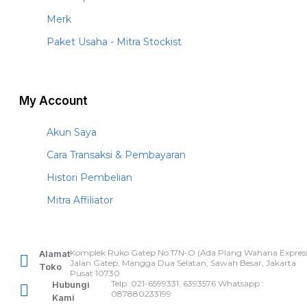
Merk
Paket Usaha - Mitra Stockist
My Account
Akun Saya
Cara Transaksi & Pembayaran
Histori Pembelian
Mitra Affiliator
Komplek Ruko Gatep No.17N-O (Ada Plang Wahana Express
Alamat
Jalan Gatep, Mangga Dua Selatan, Sawah Besar, Jakarta
Toko
Pusat 10730
Telp: 021-6599331, 6393576 Whatsapp :
Hubungi
087880233199
Kami