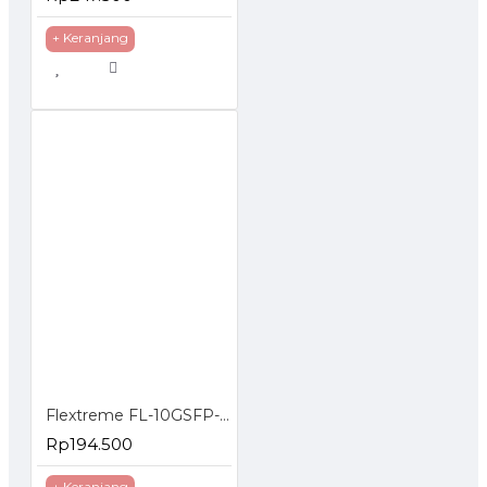
+ Keranjang
Flextreme FL-10GSFP-LR SFP Module 10G Single Mode
Rp194.500
+ Keranjang