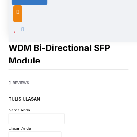
DESCRIPTION
WDM Bi-Directional SFP
Module
TL-SM321A
REVIEWS
Highlight:
TULIS ULASAN
Modul WDM Bi-Directional SFP
Mendukung Teknologi WDM Bi-Directional, penggunaan
Nama Anda
fiber tunggal, hemat biaya
Ulasan Anda
Tinjauan