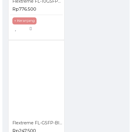
Flextreme FL-10GSFP+WDM-ER1270-1330 SFP Module 10G Single Mode Single Core
Rp776.500
+ Keranjang
Flextreme FL-GSFP-BIDI-1330-1550-20 SFP 1G Singlemode Single Core
Rp247.500