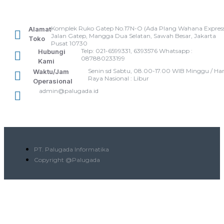
Komplek Ruko Gatep No.17N-O (Ada Plang Wahana Express
Alamat
Jalan Gatep, Mangga Dua Selatan, Sawah Besar, Jakarta
Toko
Pusat 10730
Telp: 021-6599331, 6393576 Whatsapp :
Hubungi
087880233199
Kami
Senin sd Sabtu, 08.00-17.00 WIB Minggu / Har
Waktu/Jam
Raya Nasional : Libur
Operasional
admin@palugada.id
PT. Palugada Informatika
Copyright @Palugada