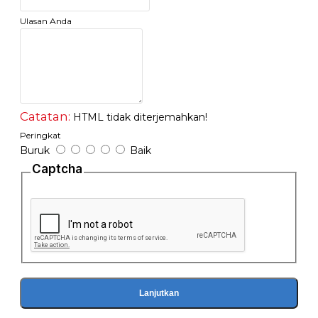
hal yang tidak merugikan anda dengan mengorbankan alat
Ulasan Anda
yang lain
Catatan:
HTML tidak diterjemahkan!
Peringkat
Buruk
Baik
Captcha
Lanjutkan