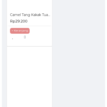
Camel Tang Kakak Tua - Gegep - Catut - Tang Potong Kawat 9 Inch
Rp29.200
+ Keranjang