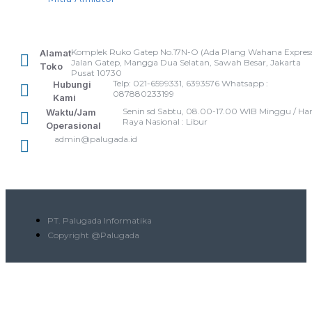
Komplek Ruko Gatep No.17N-O (Ada Plang Wahana Express
Alamat
Jalan Gatep, Mangga Dua Selatan, Sawah Besar, Jakarta
Toko
Pusat 10730
Telp: 021-6599331, 6393576 Whatsapp :
Hubungi
087880233199
Kami
Senin sd Sabtu, 08.00-17.00 WIB Minggu / Har
Waktu/Jam
Raya Nasional : Libur
Operasional
admin@palugada.id
PT. Palugada Informatika
Copyright @Palugada