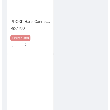
PROXP Barel Connector RJ45 Coupler 1 to 1
Rp7.100
+ Keranjang