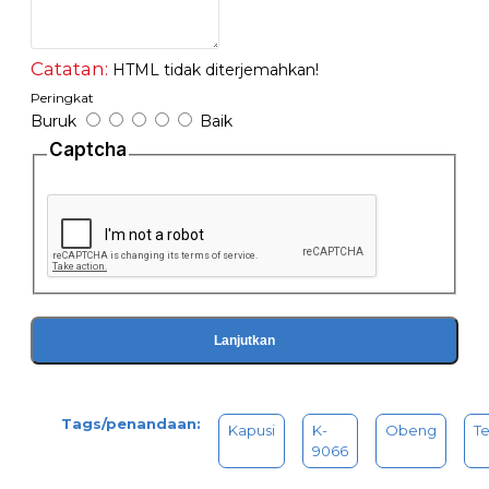
Catatan:
HTML tidak diterjemahkan!
Peringkat
Buruk
Baik
Captcha
Lanjutkan
Tags/penandaan:
Kapusi
K-
Obeng
T
9066