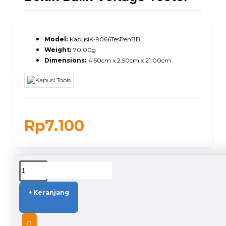
Model:
KapusiK-9066TesPenBB
Weight:
70.00g
Dimensions:
4.50cm x 2.50cm x 21.00cm
Rp7.100
DUKUNGAN PENGIRIMAN
+ Keranjang