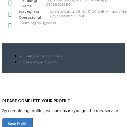
Telp: 021-6599331, 6393576 Whatsapp :
Hubungi
087880233199
Kami
Senin sd Sabtu, 08.00-17.00 WIB Minggu / Har
Waktu/Jam
Raya Nasional : Libur
Operasional
admin@palugada.id
PT. Palugada Informatika
Copyright @Palugada
PLEASE COMPLETE YOUR PROFILE
By completing profiles, we can ensure you get the best service
Save Profile