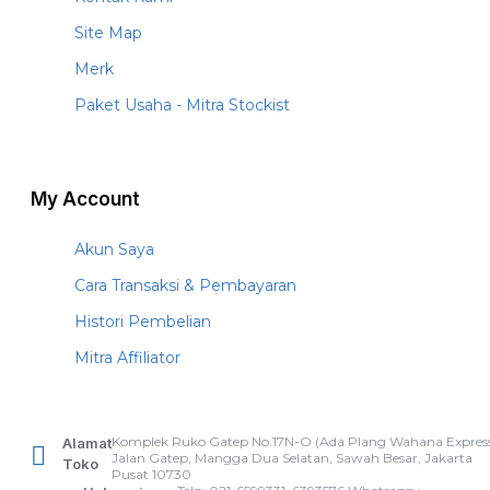
Site Map
Merk
Paket Usaha - Mitra Stockist
My Account
Akun Saya
Cara Transaksi & Pembayaran
Histori Pembelian
Mitra Affiliator
Komplek Ruko Gatep No.17N-O (Ada Plang Wahana Express
Alamat
Jalan Gatep, Mangga Dua Selatan, Sawah Besar, Jakarta
Toko
Pusat 10730