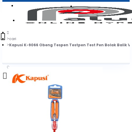
Login
Jadi Penjual
Register
cari
Kapusi K-9066 Obeng Tespen Testpen Test Pen Bolak Balik V
0
Daftar belanja Anda kosong!