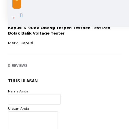
DESCRIPTION
Kapusi K-9066 Obeng Tespen Testpen Test Pen
Bolak Balik Voltage Tester
Merk : Kapusi
Tipe : K-9066
Obeng Bolak Balik Plus Minus 3.5x52mm
Tespen
Pengukuran Tegangan AC 100-500V
REVIEWS
Gagang Karet
TULIS ULASAN
Nama Anda
Ulasan Anda