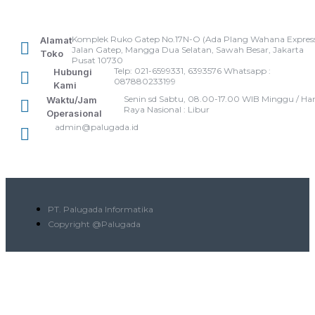
Komplek Ruko Gatep No.17N-O (Ada Plang Wahana Express
Alamat
Jalan Gatep, Mangga Dua Selatan, Sawah Besar, Jakarta
Toko
Pusat 10730
Telp: 021-6599331, 6393576 Whatsapp :
Hubungi
087880233199
Kami
Senin sd Sabtu, 08.00-17.00 WIB Minggu / Har
Waktu/Jam
Raya Nasional : Libur
Operasional
admin@palugada.id
PT. Palugada Informatika
Copyright @Palugada