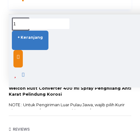
DUKUNGAN PENGIRIMAN
+ Keranjang
DESCRIPTION
Weicon Rust Converter 400 ml Spray Penghilang Anti
Karat Pelindung Korosi
NOTE : Untuk Pengiriman Luar Pulau Jawa, wajib pilih Kurir
Sicepat Kargo / JNE Kargo Trucking JTR / Rex 10
Tidak bisa menggunakan Kurir Lain sebab barang
mengandung cairan dan tidak lolos X-Ray Bandara !!!
REVIEWS
100% German Quality