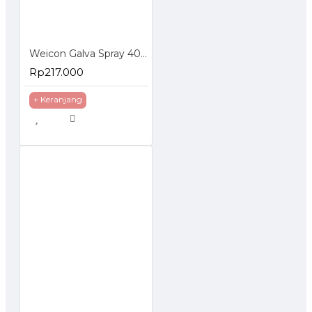
Weicon Galva Spray 400 ml Corrosion Protection Pelapis Anti Karat
Rp217.000
+ Keranjang