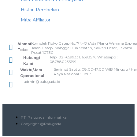
Histori Pembelian
Mitra Affiliator
Komplek Ruko Gatep No.17N-O (Ada Plang Wahana Express
Alamat
Jalan Gatep, Mangga Dua Selatan, Sawah Besar, Jakarta
Toko
Pusat 10730
Telp: 021-6599331, 6393576 Whatsapp :
Hubungi
087880233199
Kami
Senin sd Sabtu, 08.00-17.00 WIB Minggu / Har
Waktu/Jam
Raya Nasional : Libur
Operasional
admin@palugada.id
PT. Palugada Informatika
Copyright @Palugada